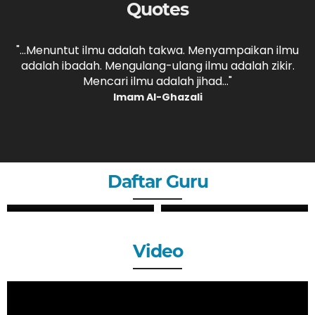
Quotes
,
"...Menuntut ilmu adalah takwa. Menyampaikan ilmu
adalah ibadah. Mengulang-ulang ilmu adalah zikir.
b
."
Mencari ilmu adalah jihad..."
Imam Al-Ghazali
Daftar Guru
ZHERY OKTANDI, S.Pd
ANDRI MAULANA, S.Pd
GURU
GURU
Video