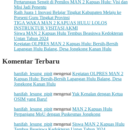
Pertarungan Sengit di Pemilos MAN 2 Kapuas Hulu: Visi dan
Misi Jadi Penentu
Raih Juara 1 Inovasi Belajar Tingkat Kabupaten Melaju ke
Porseni Guru Tingkat Provinsi
TIGA WAKA MAN 2 KAPUAS HULU LOLOS
INSTRUKTUR VISITASI AKMI
Siswa MAN 2 Kapuas Hulu Tembus Beasiswa Kedokteran
Untan Tahun 2024
Kegiatan OLPRES MAN 2 Kapuas Hulu: Bersih-Bersih
Lapangan Hulu Balang, Desa Jongkong Kanan Hulu
Komentar Terbaru
hanifah_lesung_pipit
mengenai
Kegiatan OLPRES MAN 2
Kapuas Hulu: Bersih-Bersih Lapangan Hulu Balang, Desa
Jongkong Kanan Hulu
hanifah_lesung_pipit
mengenai
Yuk Kenalan dengan Ketua
OSIM yang Baru!
hanifah_lesung_pipit
mengenai
MAN 2 Kapuas Hulu
Perpanjang MoU dengan Puskesmas Jongkong
hanifah_lesung_pipit
mengenai
Siswa MAN 2 Kapuas Hulu
Tembus Beasiswa Kedokteran Untan Tahun 2024