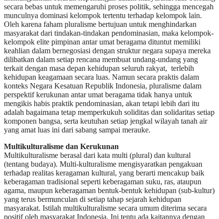
secara bebas untuk memengaruhi proses politik, sehingga mencegah
munculnya dominasi kelompok tertentu terhadap kelompok lain.
Oleh karena faham pluralisme bertujuan untuk menghindarkan
masyarakat dari tindakan-tindakan pendominasian, maka kelompok-
kelompok elite pimpinan antar umat beragama dituntut memiliki
keahlian dalam bernegosiasi dengan struktur negara supaya mereka
dilibatkan dalam setiap rencana membuat undang-undang yang
terkait dengan masa depan kehidupan seluruh rakyat, terlebih
kehidupan keagamaan secara luas. Namun secara praktis dalam
konteks Negara Kesatuan Republik Indonesia, pluralisme dalam
perspektif kerukunan antar umat beragama tidak hanya untuk
mengikis habis praktik pendominasian, akan tetapi lebih dari itu
adalah bagaimana tetap memperkukuh soliditas dan solidaritas setiap
komponen bangsa, serta keutuhan setiap jengkal wilayah tanah air
yang amat luas ini dari sabang sampai merauke.
Multikulturalisme dan Kerukunan
Multikulturalisme berasal dari kata multi (plural) dan kultural
(tentang budaya). Multi-kulturalisme mengisyaratkan pengakuan
terhadap realitas keragaman kultural, yang berarti mencakup baik
keberagaman tradisional seperti keberagaman suku, ras, ataupun
agama, maupun keberagaman bentuk-bentuk kehidupan (sub-kultur)
yang terus bermunculan di setiap tahap sejarah kehidupan
masyarakat. Istilah multikulturalisme secara umum diterima secara
positif oleh masyarakat Indonesia. Ini tentu ada kaitannya dengan