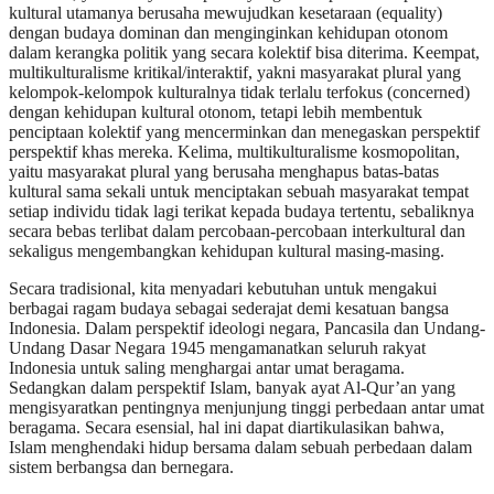
kultural utamanya berusaha mewujudkan kesetaraan (equality)
dengan budaya dominan dan menginginkan kehidupan otonom
dalam kerangka politik yang secara kolektif bisa diterima. Keempat,
multikulturalisme kritikal/interaktif, yakni masyarakat plural yang
kelompok-kelompok kulturalnya tidak terlalu terfokus (concerned)
dengan kehidupan kultural otonom, tetapi lebih membentuk
penciptaan kolektif yang mencerminkan dan menegaskan perspektif
perspektif khas mereka. Kelima, multikulturalisme kosmopolitan,
yaitu masyarakat plural yang berusaha menghapus batas-batas
kultural sama sekali untuk menciptakan sebuah masyarakat tempat
setiap individu tidak lagi terikat kepada budaya tertentu, sebaliknya
secara bebas terlibat dalam percobaan-percobaan interkultural dan
sekaligus mengembangkan kehidupan kultural masing-masing.
Secara tradisional, kita menyadari kebutuhan untuk mengakui
berbagai ragam budaya sebagai sederajat demi kesatuan bangsa
Indonesia. Dalam perspektif ideologi negara, Pancasila dan Undang-
Undang Dasar Negara 1945 mengamanatkan seluruh rakyat
Indonesia untuk saling menghargai antar umat beragama.
Sedangkan dalam perspektif Islam, banyak ayat Al-Qur’an yang
mengisyaratkan pentingnya menjunjung tinggi perbedaan antar umat
beragama. Secara esensial, hal ini dapat diartikulasikan bahwa,
Islam menghendaki hidup bersama dalam sebuah perbedaan dalam
sistem berbangsa dan bernegara.