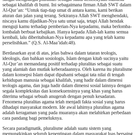
sebagai khalifah di bumi. Ini sebagaimana firman Allah SWT dalam
Al-Qur’an: “Untuk tiap-tiap umat di antara kamu, kami berikan
aturan dan jalan yang terang. Sekiranya Allah SWT menghendaki,
niscaya kamu dijadikan-Nya satu umat saja, tetapi Allah hendak
menguji kamu terhadap pemberian-Nya kepadamu, maka berlomba-
lombalah berbuat kebajikan. Hanya kepada Allah-lah kamu semua
kembali, lalu diberitahukan-Nya kepadamu apa yang telah kamu
perselisihkan.” (Q.S. Al-Maa’idah:48).
Berdasarkan ayat di atas, jelas bahwa dalam tataran teologis,
ideologis, dan bahkan sosiologis, Islam dengan kitab sucinya yaitu
Al-Qur’an memandang positif terhadap pluralitas sebagai suatu
yang alamiah dan mutlak keberadaannya. Oleh karena itu pluralisme
dalam konsepsi Islam dapat dipahami sebagai tata nilai di tengah
kehidupan manusia sebagai khalifah, yang hadir dalam dimensi
teologis agama, dan juga hadir dalam dimensi sosial lainnya dengan
segala kompleksitas dan konsekuensinya yang khas yang harus
diterima sebagai sebuah anugerah dengan penuh kesadaran.
Fenomena pluralitas agama telah menjadi fakta sosial yang harus
dihadapi masyarakat modern. Ide awal lahirnya pluralitas agama
adalah keragaman yang pada muaranya akan melahirkan perbedaan
cara pandang bagi pemeluknya.
Secara paradigmatik, pluralisme adalah suatu sistem yang
memungkinkan seluruh kepentingan dalam masyarakat luas bersaing