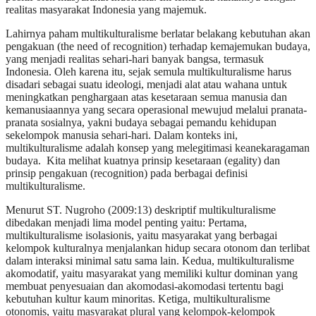
realitas masyarakat Indonesia yang majemuk.
Lahirnya paham multikulturalisme berlatar belakang kebutuhan akan
pengakuan (the need of recognition) terhadap kemajemukan budaya,
yang menjadi realitas sehari-hari banyak bangsa, termasuk
Indonesia. Oleh karena itu, sejak semula multikulturalisme harus
disadari sebagai suatu ideologi, menjadi alat atau wahana untuk
meningkatkan penghargaan atas kesetaraan semua manusia dan
kemanusiaannya yang secara operasional mewujud melalui pranata-
pranata sosialnya, yakni budaya sebagai pemandu kehidupan
sekelompok manusia sehari-hari. Dalam konteks ini,
multikulturalisme adalah konsep yang melegitimasi keanekaragaman
budaya. Kita melihat kuatnya prinsip kesetaraan (egality) dan
prinsip pengakuan (recognition) pada berbagai definisi
multikulturalisme.
Menurut ST. Nugroho (2009:13) deskriptif multikulturalisme
dibedakan menjadi lima model penting yaitu: Pertama,
multikulturalisme isolasionis, yaitu masyarakat yang berbagai
kelompok kulturalnya menjalankan hidup secara otonom dan terlibat
dalam interaksi minimal satu sama lain. Kedua, multikulturalisme
akomodatif, yaitu masyarakat yang memiliki kultur dominan yang
membuat penyesuaian dan akomodasi-akomodasi tertentu bagi
kebutuhan kultur kaum minoritas. Ketiga, multikulturalisme
otonomis, yaitu masyarakat plural yang kelompok-kelompok