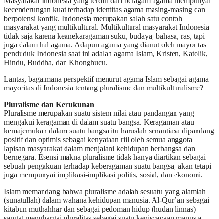
Masyarakat Indonesia yang terdiri dari beragam agama mempunyai
kecenderungan kuat terhadap identitas agama masing-masing dan
berpotensi konfik. Indonesia merupakan salah satu contoh
masyarakat yang multikultural. Multikultural masyarakat Indonesia
tidak saja karena keanekaragaman suku, budaya, bahasa, ras, tapi
juga dalam hal agama. Adapun agama yang dianut oleh mayoritas
penduduk Indonesia saat ini adalah agama Islam, Kristen, Katolik,
Hindu, Buddha, dan Khonghucu.
Lantas, bagaimana perspektif menurut agama Islam sebagai agama
mayoritas di Indonesia tentang pluralisme dan multikulturalisme?
Pluralisme dan Kerukunan
Pluralisme merupakan suatu sistem nilai atau pandangan yang
mengakui keragaman di dalam suatu bangsa. Keragaman atau
kemajemukan dalam suatu bangsa itu haruslah senantiasa dipandang
positif dan optimis sebagai kenyataan riil oleh semua anggota
lapisan masyarakat dalam menjalani kehidupan berbangsa dan
bernegara. Esensi makna pluralisme tidak hanya diartikan sebagai
sebuah pengakuan terhadap keberagaman suatu bangsa, akan tetapi
juga mempunyai implikasi-implikasi politis, sosial, dan ekonomi.
Islam memandang bahwa pluralisme adalah sesuatu yang alamiah
(sunatullah) dalam wahana kehidupan manusia. Al-Qur’an sebagai
kitabun muthahhar dan sebagai pedoman hidup (hudan linnas)
sangat menghargai pluralitas sebagai suatu keniscayaan manusia