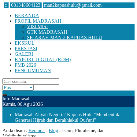
:
:
081348604123
man2kapuashulu@gmail.com
BERANDA
PROFIL MADRASAH
VISI MISI
GTK MADRASAH
SEJARAH MAN 2 KAPUAS HULU
EKSKUL
PRESTASI
GALERI
RAPORT DIGITAL (RDM)
PMB 2026
PENGUMUMAN
Info Madrasah
Kamis, 06 Agu 2026
Madrasah Aliyah Negeri 2 Kapuas Hulu "Membentuk
Generasi Hijrah dan Berakhlakul Qur'ani"
Anda disini :
Beranda
-
Blog
-
Islam, Pluralisme, dan
Multikulturalisme