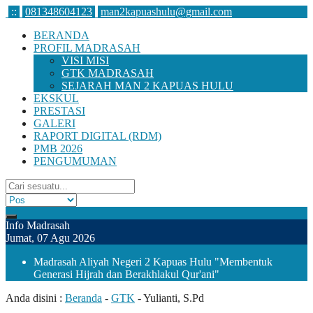
:
:
081348604123
man2kapuashulu@gmail.com
BERANDA
PROFIL MADRASAH
VISI MISI
GTK MADRASAH
SEJARAH MAN 2 KAPUAS HULU
EKSKUL
PRESTASI
GALERI
RAPORT DIGITAL (RDM)
PMB 2026
PENGUMUMAN
Info Madrasah
Jumat, 07 Agu 2026
Madrasah Aliyah Negeri 2 Kapuas Hulu "Membentuk
Generasi Hijrah dan Berakhlakul Qur'ani"
Anda disini :
Beranda
-
GTK
-
Yulianti, S.Pd