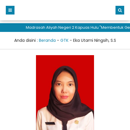
Madrasah Aliyah Negeri 2 Kapuas Hulu "Membentuk Gener
Anda disini :
Beranda
-
GTK
-
Eka Utami Ningsih, S.S