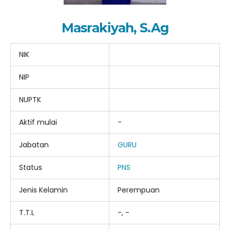
Masrakiyah, S.Ag
NIK
NIP
NUPTK
Aktif mulai
-
Jabatan
GURU
Status
PNS
Jenis Kelamin
Perempuan
T.T.L
-, -