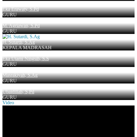
Eka Erawaty, S.Pd
GURU
M. Agriawan, S.Pd
GURU
H. Sutardi, S.Ag
KEPALA MADRASAH
Eka Utami Ningsih, S.S
GURU
Masrakiyah, S.Ag
GURU
Ubaidillah, S,Pd
GURU
Video