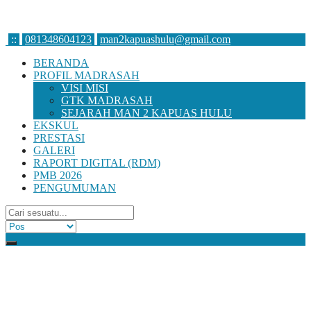
:
:
081348604123
man2kapuashulu@gmail.com
BERANDA
PROFIL MADRASAH
VISI MISI
GTK MADRASAH
SEJARAH MAN 2 KAPUAS HULU
EKSKUL
PRESTASI
GALERI
RAPORT DIGITAL (RDM)
PMB 2026
PENGUMUMAN