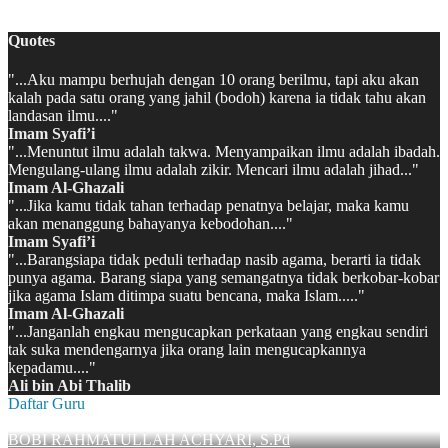
MATSAMA MAN 2 KAPUAS HULU 2022/2023
Quotes
"...Aku mampu berhujah dengan 10 orang berilmu, tapi aku akan
kalah pada satu orang yang jahil (bodoh) karena ia tidak tahu akan
landasan ilmu...."
Imam Syafi’i
"...Menuntut ilmu adalah takwa. Menyampaikan ilmu adalah ibadah.
Mengulang-ulang ilmu adalah zikir. Mencari ilmu adalah jihad..."
Imam Al-Ghazali
"...Jika kamu tidak tahan terhadap penatnya belajar, maka kamu
akan menanggung bahayanya kebodohan...."
Imam Syafi’i
"...Barangsiapa tidak peduli terhadap nasib agama, berarti ia tidak
punya agama. Barang siapa yang semangatnya tidak berkobar-kobar
jika agama Islam ditimpa suatu bencana, maka Islam....."
Imam Al-Ghazali
"...Janganlah engkau mengucapkan perkataan yang engkau sendiri
tak suka mendengarnya jika orang lain mengucapkannya
kepadamu...."
Ali bin Abi Thalib
Daftar Guru
BOBI RAHMATULLAH ACHYARI, S.Pd