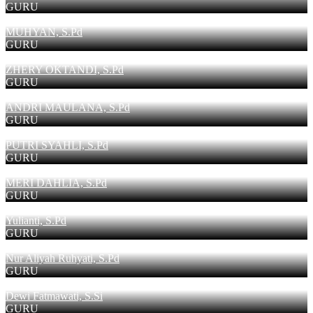
GURU
MUHYAN, S.Pd
GURU
ZHERY OKTANDI, S.Pd
GURU
ANDRI MAULANA, S.Pd
GURU
PUTRI SYAHLI, S.Pd
GURU
MERI DAHLIA, S.Pd
GURU
Yulianti, S.Pd
GURU
Nur Aliyah Ruhyati, S.Pd
GURU
Dewi Fatmawati, S.Si
GURU