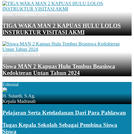
Rabu, 14 Agustus 2024
TIGA WAKA MAN 2 KAPUAS HULU LOLOS
INSTRUKTUR VISITASI AKMI
Kamis, 25 Juli 2024
Siswa MAN 2 Kapuas Hulu Tembus Beasiswa
Kedokteran Untan Tahun 2024
Editorial
H. Sutardi, S.Ag.
Kepala Madrasah
Pelajaran Serta Keteladanan Dari Para Pahlawan
Tugas Kepala Sekolah Sebagai Pembina Siswa
Siswa