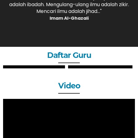
adalah ibadah. Mengulang-ulang ilmu adalah zikir.
b
."
Mencari ilmu adalah jihad..."
Imam Al-Ghazali
Daftar Guru
ZHERY OKTANDI, S.Pd
ANDRI MAULANA, S.
GURU
GURU
Video