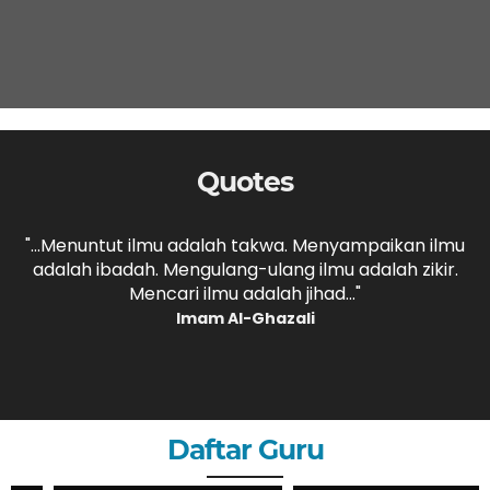
Quotes
,
"...Menuntut ilmu adalah takwa. Menyampaikan ilmu
adalah ibadah. Mengulang-ulang ilmu adalah zikir.
b
."
Mencari ilmu adalah jihad..."
Imam Al-Ghazali
Daftar Guru
ZHERY OKTANDI, S.Pd
ANDRI MAULANA, S.Pd
GURU
GURU