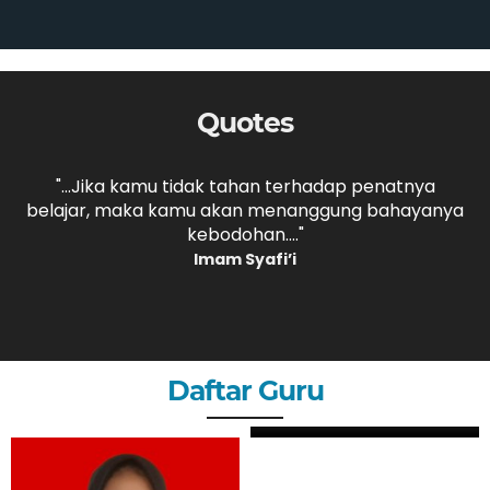
Quotes
lmu
"...Jika kamu tidak tahan terhadap penatnya
"
r.
belajar, maka kamu akan menanggung bahayanya
kebodohan...."
Imam Syafi’i
Daftar Guru
MERI DAHLIA, S.Pd
GURU