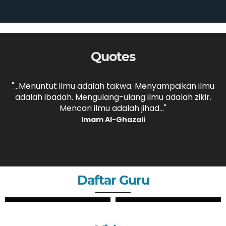
Quotes
,
"...Menuntut ilmu adalah takwa. Menyampaikan ilmu
adalah ibadah. Mengulang-ulang ilmu adalah zikir.
b
."
Mencari ilmu adalah jihad..."
Imam Al-Ghazali
Daftar Guru
ZHERY OKTANDI, S.Pd
ANDRI MAULANA, S.Pd
GURU
GURU