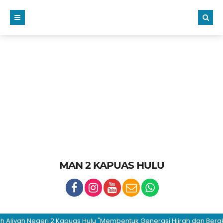
MAN 2 KAPUAS HULU
yah Negeri 2 Kapuas Hulu "Membentuk Generasi Hijrah dan Berakhlaku