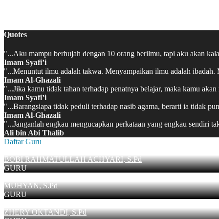
MATSAMA MAN 2 KAPUAS HULU 2022/2023
Quotes
"...Aku mampu berhujah dengan 10 orang berilmu, tapi aku akan kalah 
Imam Syafi’i
"...Menuntut ilmu adalah takwa. Menyampaikan ilmu adalah ibadah. Me
Imam Al-Ghazali
"...Jika kamu tidak tahan terhadap penatnya belajar, maka kamu ak
Imam Syafi’i
"...Barangsiapa tidak peduli terhadap nasib agama, berarti ia tidak 
Imam Al-Ghazali
"...Janganlah engkau mengucapkan perkataan yang engkau sendiri t
Ali bin Abi Thalib
Daftar Guru
BOBI RAHMATULLAH ACHYARI, S.Pd
GURU
MUHYAN, S.Pd
GURU
ZHERY OKTANDI, S.Pd