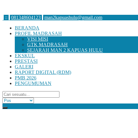
:
:
081348604123
man2kapuashulu@gmail.com
BERANDA
PROFIL MADRASAH
VISI MISI
GTK MADRASAH
SEJARAH MAN 2 KAPUAS HULU
EKSKUL
PRESTASI
GALERI
RAPORT DIGITAL (RDM)
PMB 2026
PENGUMUMAN