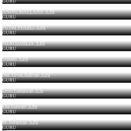
GURU
ANDRI MAULANA, S.Pd
GURU
PUTRI SYAHLI, S.Pd
GURU
MERI DAHLIA, S.Pd
GURU
Yulianti, S.Pd
GURU
Nur Aliyah Ruhyati, S.Pd
GURU
Dewi Fatmawati, S.Si
GURU
Eka Erawaty, S.Pd
GURU
M. Agriawan, S.Pd
GURU