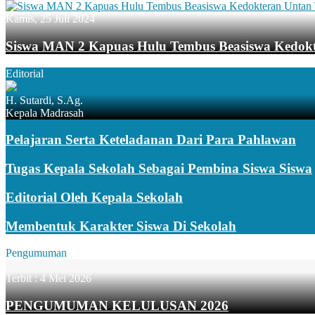
Kamis, 25 Juli 2024
Siswa MAN 2 Kapuas Hulu Tembus Beasiswa Kedok
Editorial
H. Sutardi, S.Ag.
Kepala Madrasah
Pelajaran Serta Keteladanan Dari Para Pahlawan
Tugas Kepala Sekolah Sebagai Pembina Siswa Siswa
Editorial Oleh Kepala Sekolah
Membentuk Karakter Siswa Di Sekolah
Pengumuman
Terbit :
4 Mei 2026
PENGUMUMAN KELULUSAN 2026