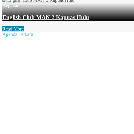
Kegiatan
English Club MAN 2 Kapuas Hulu
Read More
Agenda Terbaru
Terbit :
30 Juli 2022
Pertandingan MAN 2 Jongkong vs SMA 2 Temenang, 28 Juli 20
Terbit :
30 Juli 2022
Kegiatan Penjaringan Kesehatan oleh Puskesmas Kec. Jongkong,
Terbit :
30 Juli 2022
Ramah Tamah dengan Orang Tua/Wali Murid Kelas X MAN 2 Ka
Terbit :
23 Juli 2022