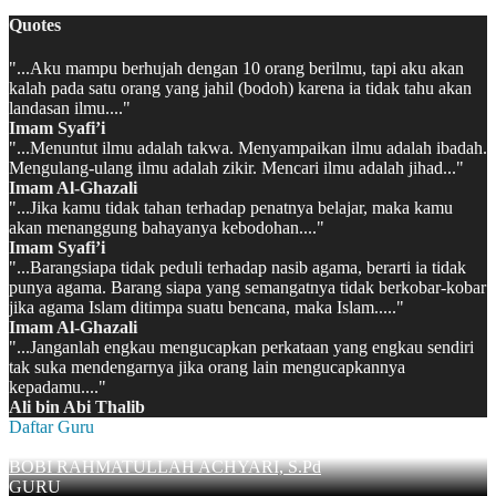
Quotes
"...Aku mampu berhujah dengan 10 orang berilmu, tapi aku akan
kalah pada satu orang yang jahil (bodoh) karena ia tidak tahu akan
landasan ilmu...."
Imam Syafi’i
"...Menuntut ilmu adalah takwa. Menyampaikan ilmu adalah ibadah.
Mengulang-ulang ilmu adalah zikir. Mencari ilmu adalah jihad..."
Imam Al-Ghazali
"...Jika kamu tidak tahan terhadap penatnya belajar, maka kamu
akan menanggung bahayanya kebodohan...."
Imam Syafi’i
"...Barangsiapa tidak peduli terhadap nasib agama, berarti ia tidak
punya agama. Barang siapa yang semangatnya tidak berkobar-kobar
jika agama Islam ditimpa suatu bencana, maka Islam....."
Imam Al-Ghazali
"...Janganlah engkau mengucapkan perkataan yang engkau sendiri
tak suka mendengarnya jika orang lain mengucapkannya
kepadamu...."
Ali bin Abi Thalib
Daftar Guru
BOBI RAHMATULLAH ACHYARI, S.Pd
GURU