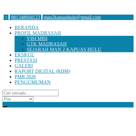
:
:
081348604123
man2kapuashulu@gmail.com
BERANDA
PROFIL MADRASAH
VISI MISI
GTK MADRASAH
SEJARAH MAN 2 KAPUAS HULU
EKSKUL
PRESTASI
GALERI
RAPORT DIGITAL (RDM)
PMB 2026
PENGUMUMAN