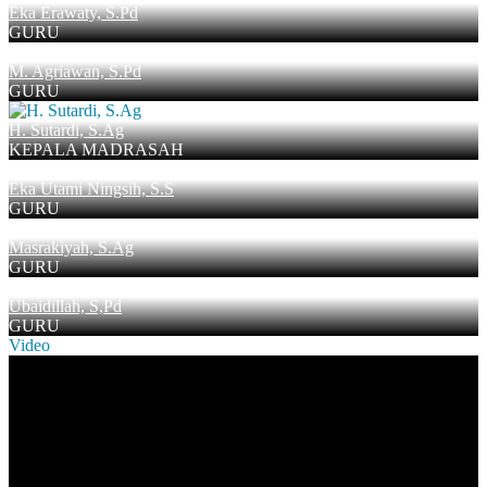
Eka Erawaty, S.Pd
GURU
M. Agriawan, S.Pd
GURU
H. Sutardi, S.Ag
KEPALA MADRASAH
Eka Utami Ningsih, S.S
GURU
Masrakiyah, S.Ag
GURU
Ubaidillah, S,Pd
GURU
Video