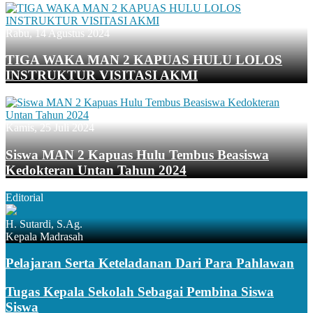
Rabu, 14 Agustus 2024
TIGA WAKA MAN 2 KAPUAS HULU LOLOS
INSTRUKTUR VISITASI AKMI
Kamis, 25 Juli 2024
Siswa MAN 2 Kapuas Hulu Tembus Beasiswa
Kedokteran Untan Tahun 2024
Editorial
H. Sutardi, S.Ag.
Kepala Madrasah
Pelajaran Serta Keteladanan Dari Para Pahlawan
Tugas Kepala Sekolah Sebagai Pembina Siswa
Siswa