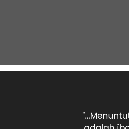
0 orang berilmu,
"...Menunt
rang yang jahil
adalah iba