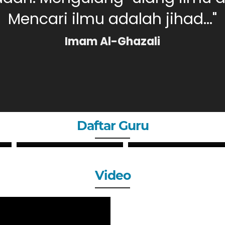
Mencari ilmu adalah jihad..."
Imam Al-Ghazali
Daftar Guru
PUTRI SYAHLI, S.Pd
MERI DAHLIA, S.Pd
GURU
GURU
Video