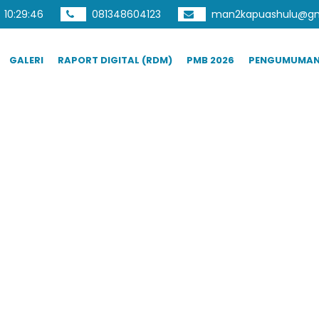
10
:
29
:
47
081348604123
man2kapuashulu@gm
GALERI
RAPORT DIGITAL (RDM)
PMB 2026
PENGUMUMA