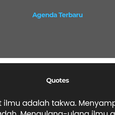
Agenda Terbaru
Quotes
ut ilmu adalah takwa. Menyam
dah. Mengulang-ulang ilmu ad