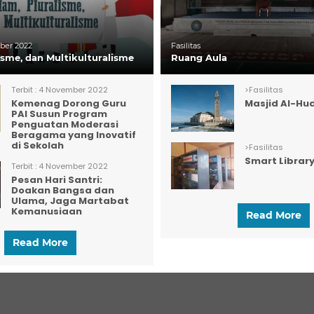
er 2022
Fasilitas
lisme, dan Multikulturalisme
Ruang Aula
Terbit :
4 November 2022
>
Fasilitas
Kemenag Dorong Guru
Masjid Al-Hu
PAI Susun Program
Penguatan Moderasi
Beragama yang Inovatif
di Sekolah
>
Fasilitas
Smart Librar
Terbit :
4 November 2022
Pesan Hari Santri:
Doakan Bangsa dan
Ulama, Jaga Martabat
Kemanusiaan
Read More
Read More