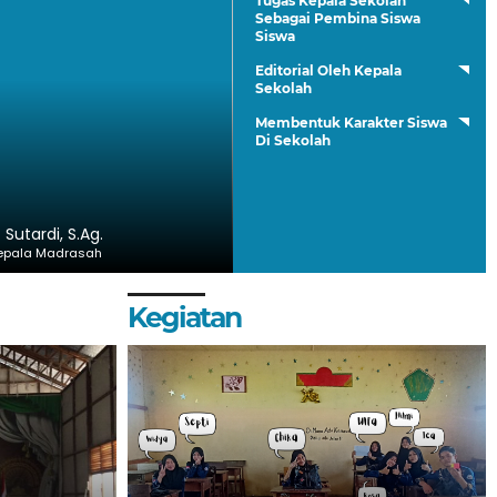
Tugas Kepala Sekolah
Sebagai Pembina Siswa
Siswa
Editorial Oleh Kepala
Sekolah
Membentuk Karakter Siswa
Di Sekolah
. Sutardi, S.Ag.
epala Madrasah
Kegiatan