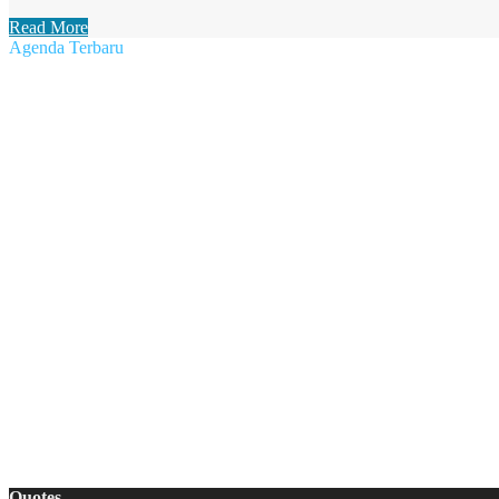
Read More
Agenda Terbaru
Terbit :
30 Juli 2022
Pertandingan MAN 2 Jongkong vs SMA 2 Temenang, 28 Juli 20
Terbit :
30 Juli 2022
Kegiatan Penjaringan Kesehatan oleh Puskesmas Kec. Jongkong,
Terbit :
30 Juli 2022
Ramah Tamah dengan Orang Tua/Wali Murid Kelas X MAN 2 Ka
Terbit :
23 Juli 2022
MATSAMA MAN 2 KAPUAS HULU 2022/2023
Quotes