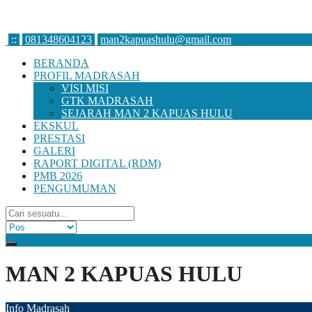
:
:
081348604123
man2kapuashulu@gmail.com
BERANDA
PROFIL MADRASAH
VISI MISI
GTK MADRASAH
SEJARAH MAN 2 KAPUAS HULU
EKSKUL
PRESTASI
GALERI
RAPORT DIGITAL (RDM)
PMB 2026
PENGUMUMAN
MAN 2 KAPUAS HULU
Info Madrasah