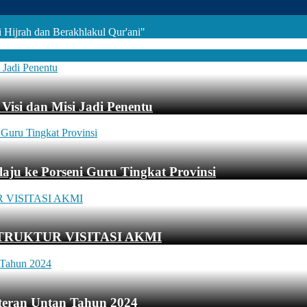
Hijrah dan Berakhlakul Qur'ani"
Visi dan Misi Jadi Penentu
aju ke Porseni Guru Tingkat Provinsi
TRUKTUR VISITASI AKMI
teran Untan Tahun 2024