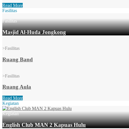
Read More
Fasilitas
Fasilitas
Masjid Al-Huda Jongkong
>
Fasilitas
Ruang Band
>
Fasilitas
Ruang Aula
Read More
Kegiatan
Kegiatan
English Club MAN 2 Kapuas Hulu