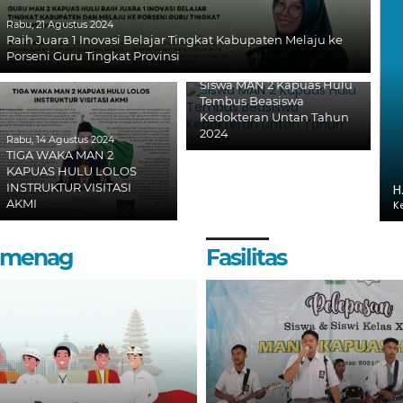
Rabu, 21 Agustus 2024
Raih Juara 1 Inovasi Belajar Tingkat Kabupaten Melaju ke
Porseni Guru Tingkat Provinsi
Kamis, 25 Juli 2024
Siswa MAN 2 Kapuas Hulu
Tembus Beasiswa
Kedokteran Untan Tahun
2024
Rabu, 14 Agustus 2024
TIGA WAKA MAN 2
KAPUAS HULU LOLOS
INSTRUKTUR VISITASI
H
AKMI
K
Kemenag
Fasilitas