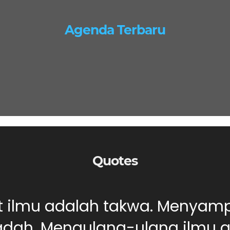
Agenda Terbaru
Quotes
ut ilmu adalah takwa. Menyam
dah. Mengulang-ulang ilmu ad