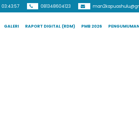
03
:
43
:
58
081348604123
man2kapuashulu@gm
GALERI
RAPORT DIGITAL (RDM)
PMB 2026
PENGUMUMA