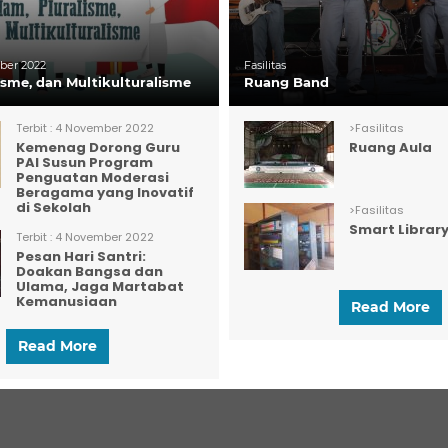
er 2022
Fasilitas
lisme, dan Multikulturalisme
Ruang Band
Terbit :
4 November 2022
>
Fasilitas
Kemenag Dorong Guru
Ruang Aula
PAI Susun Program
Penguatan Moderasi
Beragama yang Inovatif
di Sekolah
>
Fasilitas
Smart Librar
Terbit :
4 November 2022
Pesan Hari Santri:
Doakan Bangsa dan
Ulama, Jaga Martabat
Kemanusiaan
Read More
Read More