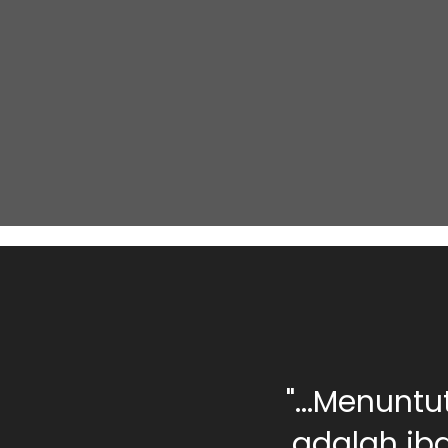
0 orang berilmu,
"...Menunt
rang yang jahil
adalah iba