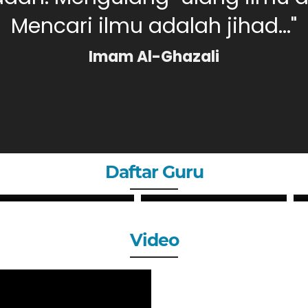
Mencari ilmu adalah jihad..."
Imam Al-Ghazali
Daftar Guru
PUTRI SYAHLI, S.Pd
MERI DAHLIA, S.Pd
GURU
GURU
Video