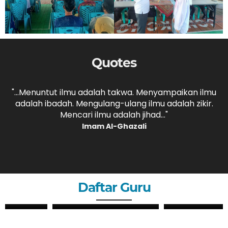
Quotes
,
"...Menuntut ilmu adalah takwa. Menyampaikan ilmu
adalah ibadah. Mengulang-ulang ilmu adalah zikir.
b
."
Mencari ilmu adalah jihad..."
Imam Al-Ghazali
Daftar Guru
ZHERY OKTANDI, S.Pd
ANDRI MAULANA, S.Pd
GURU
GURU