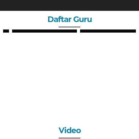
Daftar Guru
ZHERY OKTANDI, S.Pd
ANDRI MAULANA, S.Pd
GURU
GURU
Video