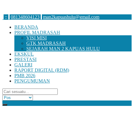
:
:
081348604123
man2kapuashulu@gmail.com
BERANDA
PROFIL MADRASAH
VISI MISI
GTK MADRASAH
SEJARAH MAN 2 KAPUAS HULU
EKSKUL
PRESTASI
GALERI
RAPORT DIGITAL (RDM)
PMB 2026
PENGUMUMAN