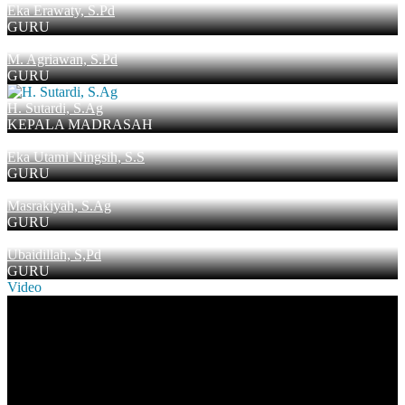
Eka Erawaty, S.Pd
GURU
M. Agriawan, S.Pd
GURU
H. Sutardi, S.Ag
KEPALA MADRASAH
Eka Utami Ningsih, S.S
GURU
Masrakiyah, S.Ag
GURU
Ubaidillah, S,Pd
GURU
Video