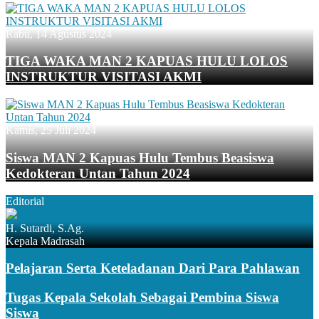
Rabu, 14 Agustus 2024
TIGA WAKA MAN 2 KAPUAS HULU LOLOS
INSTRUKTUR VISITASI AKMI
Kamis, 25 Juli 2024
Siswa MAN 2 Kapuas Hulu Tembus Beasiswa
Kedokteran Untan Tahun 2024
Editorial
H. Sutardi, S.Ag.
Kepala Madrasah
Pelajaran Serta Keteladanan Dari Para Pahlawan
Tugas Kepala Sekolah Sebagai Pembina Siswa
Siswa