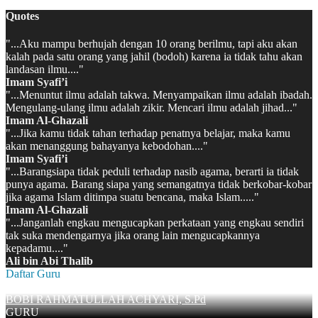
Quotes
"...Aku mampu berhujah dengan 10 orang berilmu, tapi aku akan
kalah pada satu orang yang jahil (bodoh) karena ia tidak tahu akan
landasan ilmu...."
Imam Syafi’i
"...Menuntut ilmu adalah takwa. Menyampaikan ilmu adalah ibadah.
Mengulang-ulang ilmu adalah zikir. Mencari ilmu adalah jihad..."
Imam Al-Ghazali
"...Jika kamu tidak tahan terhadap penatnya belajar, maka kamu
akan menanggung bahayanya kebodohan...."
Imam Syafi’i
"...Barangsiapa tidak peduli terhadap nasib agama, berarti ia tidak
punya agama. Barang siapa yang semangatnya tidak berkobar-kobar
jika agama Islam ditimpa suatu bencana, maka Islam....."
Imam Al-Ghazali
"...Janganlah engkau mengucapkan perkataan yang engkau sendiri
tak suka mendengarnya jika orang lain mengucapkannya
kepadamu...."
Ali bin Abi Thalib
Daftar Guru
BOBI RAHMATULLAH ACHYARI, S.Pd
GURU