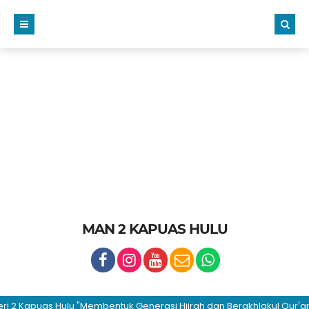
MAN 2 KAPUAS HULU
 Kapuas Hulu "Membentuk Generasi Hijrah dan Berakhlakul Qur'ani"