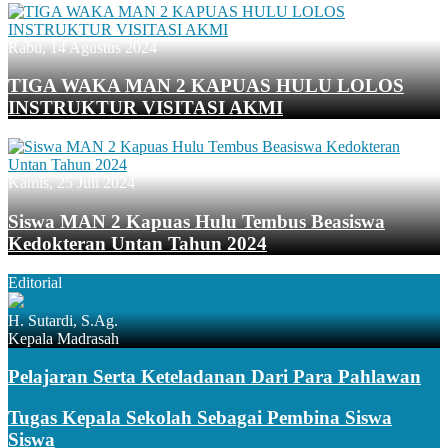
Rabu, 14 Agustus 2024
TIGA WAKA MAN 2 KAPUAS HULU LOLOS
INSTRUKTUR VISITASI AKMI
Kamis, 25 Juli 2024
Siswa MAN 2 Kapuas Hulu Tembus Beasiswa
Kedokteran Untan Tahun 2024
Editorial
H. Sutardi, S.Ag.
Kepala Madrasah
Pelajaran Serta Keteladanan Dari Para Pahlawan
Tugas Kepala Sekolah Sebagai Pembina Siswa
Siswa