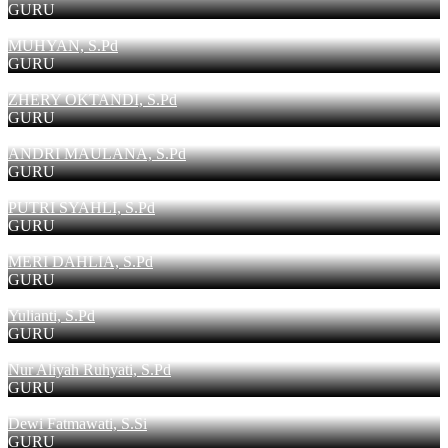
GURU
MUHYAN, S.Pd
GURU
ZHERY OKTANDI, S.Pd
GURU
ANDRI MAULANA, S.Pd
GURU
PUTRI SYAHLI, S.Pd
GURU
MERI DAHLIA, S.Pd
GURU
Yulianti, S.Pd
GURU
Nur Aliyah Ruhyati, S.Pd
GURU
Dewi Fatmawati, S.Si
GURU