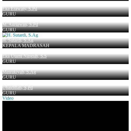
Eka Erawaty, S.Pd
GURU
M. Agriawan, S.Pd
GURU
H. Sutardi, S.Ag
KEPALA MADRASAH
Eka Utami Ningsih, S.S
GURU
Masrakiyah, S.Ag
GURU
Ubaidillah, S,Pd
GURU
Video