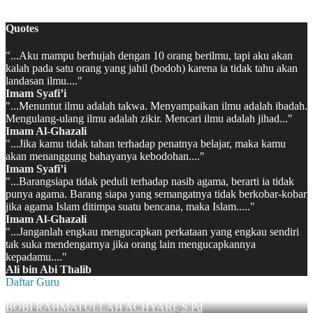
MATSAMA MAN 2 KAPUAS HULU 2022/2023
Quotes
"...Aku mampu berhujah dengan 10 orang berilmu, tapi aku akan
kalah pada satu orang yang jahil (bodoh) karena ia tidak tahu akan
landasan ilmu...."
Imam Syafi’i
"...Menuntut ilmu adalah takwa. Menyampaikan ilmu adalah ibadah.
Mengulang-ulang ilmu adalah zikir. Mencari ilmu adalah jihad..."
Imam Al-Ghazali
"...Jika kamu tidak tahan terhadap penatnya belajar, maka kamu
akan menanggung bahayanya kebodohan...."
Imam Syafi’i
"...Barangsiapa tidak peduli terhadap nasib agama, berarti ia tidak
punya agama. Barang siapa yang semangatnya tidak berkobar-kobar
jika agama Islam ditimpa suatu bencana, maka Islam....."
Imam Al-Ghazali
"...Janganlah engkau mengucapkan perkataan yang engkau sendiri
tak suka mendengarnya jika orang lain mengucapkannya
kepadamu...."
Ali bin Abi Thalib
Daftar Guru
BOBI RAHMATULLAH ACHYARI, S.Pd