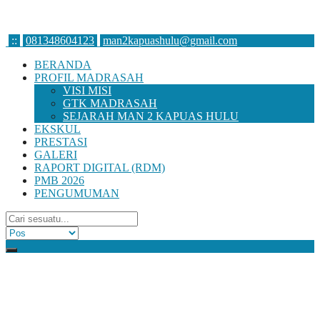
:
:
081348604123
man2kapuashulu@gmail.com
BERANDA
PROFIL MADRASAH
VISI MISI
GTK MADRASAH
SEJARAH MAN 2 KAPUAS HULU
EKSKUL
PRESTASI
GALERI
RAPORT DIGITAL (RDM)
PMB 2026
PENGUMUMAN