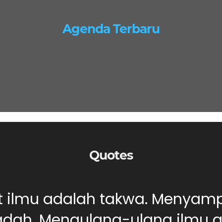
Agenda Terbaru
Quotes
ut ilmu adalah takwa. Menyam
dah. Mengulang-ulang ilmu ad