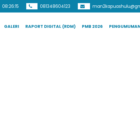
08
:
26
:
16
081348604123
man2kapuashulu@gm
GALERI
RAPORT DIGITAL (RDM)
PMB 2026
PENGUMUMA