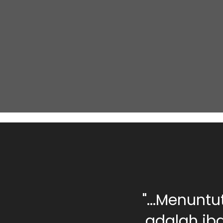
0 orang berilmu,
"...Menunt
rang yang jahil
adalah iba