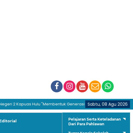
2 Kapuas Hulu "Membentuk Generasi Hijrah dan Berakhlakul Qur'ani"
Sabtu, 08 Agu 2026
Pelajaran Serta Keteladanan
Editorial
Dari Para Pahlawan