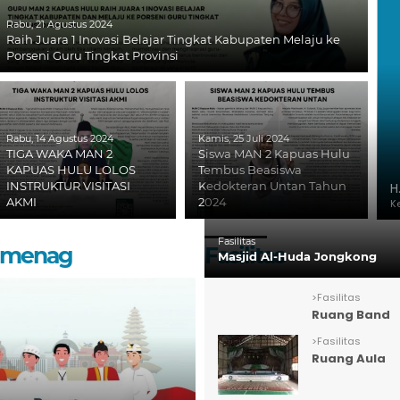
Rabu, 21 Agustus 2024
Raih Juara 1 Inovasi Belajar Tingkat Kabupaten Melaju ke
Porseni Guru Tingkat Provinsi
Rabu, 14 Agustus 2024
Kamis, 25 Juli 2024
TIGA WAKA MAN 2
Siswa MAN 2 Kapuas Hulu
KAPUAS HULU LOLOS
Tembus Beasiswa
INSTRUKTUR VISITASI
Kedokteran Untan Tahun
H
AKMI
2024
K
Fasilitas
Kemenag
Fasilitas
Masjid Al-Huda Jongkong
>
Fasilitas
Ruang Band
>
Fasilitas
Ruang Aula