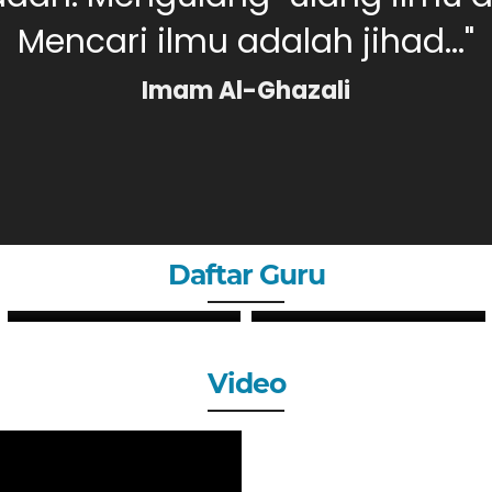
Mencari ilmu adalah jihad..."
Imam Al-Ghazali
Daftar Guru
MERI DAHLIA, S.Pd
Yulianti, S.Pd
GURU
GURU
Video