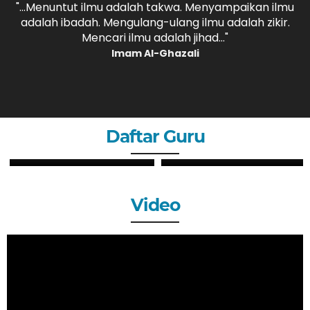
,
"...Menuntut ilmu adalah takwa. Menyampaikan ilmu
adalah ibadah. Mengulang-ulang ilmu adalah zikir.
b
."
Mencari ilmu adalah jihad..."
Imam Al-Ghazali
Daftar Guru
ZHERY OKTANDI, S.Pd
ANDRI MAULANA, S.Pd
GURU
GURU
Video