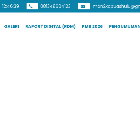
12
:
46
:
40
081348604123
man2kapuashulu@gm
GALERI
RAPORT DIGITAL (RDM)
PMB 2026
PENGUMUMA