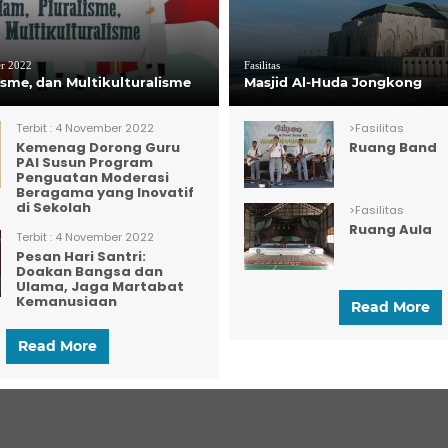
r 2022
Fasilitas
lisme, dan Multikulturalisme
Masjid Al-Huda Jongkong
Terbit :
4 November 2022
>
Fasilitas
Kemenag Dorong Guru
Ruang Band
PAI Susun Program
Penguatan Moderasi
Beragama yang Inovatif
di Sekolah
>
Fasilitas
Ruang Aula
Terbit :
4 November 2022
Pesan Hari Santri:
Doakan Bangsa dan
Ulama, Jaga Martabat
Kemanusiaan
Read More
Read More