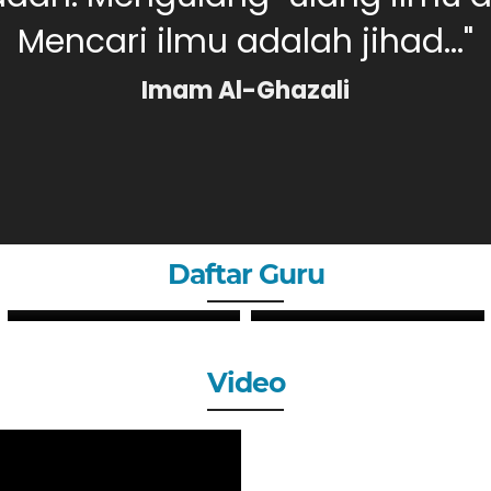
Mencari ilmu adalah jihad..."
Imam Al-Ghazali
Daftar Guru
PUTRI SYAHLI, S.Pd
MERI DAHLIA, S.Pd
GURU
GURU
Video