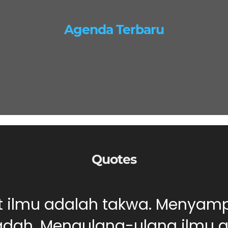
Agenda Terbaru
Quotes
ut ilmu adalah takwa. Menyam
dah. Mengulang-ulang ilmu ad