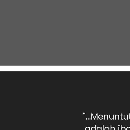
0 orang berilmu,
"...Menunt
rang yang jahil
adalah iba