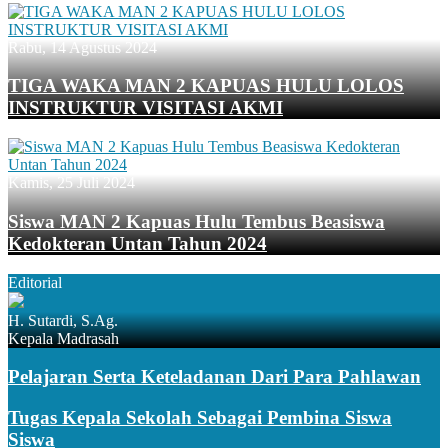
Rabu, 14 Agustus 2024
TIGA WAKA MAN 2 KAPUAS HULU LOLOS
INSTRUKTUR VISITASI AKMI
Kamis, 25 Juli 2024
Siswa MAN 2 Kapuas Hulu Tembus Beasiswa
Kedokteran Untan Tahun 2024
Editorial
H. Sutardi, S.Ag.
Kepala Madrasah
Pelajaran Serta Keteladanan Dari Para Pahlawan
Tugas Kepala Sekolah Sebagai Pembina Siswa
Siswa