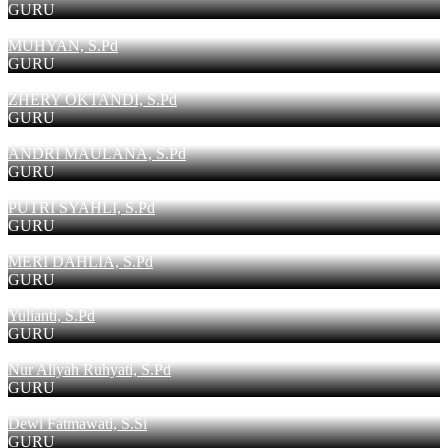
GURU
MUHYAN, S.Pd
GURU
ZHERY OKTANDI, S.Pd
GURU
ANDRI MAULANA, S.Pd
GURU
PUTRI SYAHLI, S.Pd
GURU
MERI DAHLIA, S.Pd
GURU
Yulianti, S.Pd
GURU
Nur Aliyah Ruhyati, S.Pd
GURU
Dewi Fatmawati, S.Si
GURU