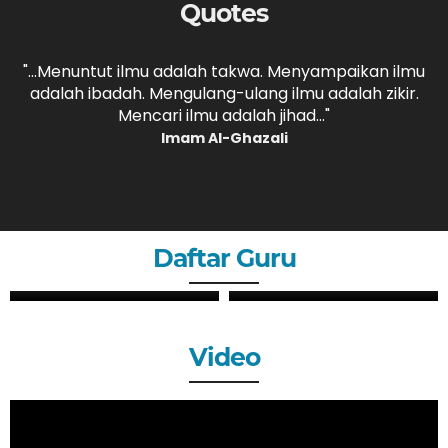
Quotes
,
"...Menuntut ilmu adalah takwa. Menyampaikan ilmu
adalah ibadah. Mengulang-ulang ilmu adalah zikir.
b
."
Mencari ilmu adalah jihad..."
Imam Al-Ghazali
Daftar Guru
ZHERY OKTANDI, S.Pd
ANDRI MAULANA, S.Pd
GURU
GURU
Video