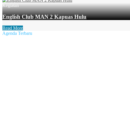
Kegiatan
English Club MAN 2 Kapuas Hulu
Read More
Agenda Terbaru
Terbit :
30 Juli 2022
Pertandingan MAN 2 Jongkong vs SMA 2 Temenang, 28 Juli 20
Terbit :
30 Juli 2022
Kegiatan Penjaringan Kesehatan oleh Puskesmas Kec. Jongkong,
Terbit :
30 Juli 2022
Ramah Tamah dengan Orang Tua/Wali Murid Kelas X MAN 2 Ka
Terbit :
23 Juli 2022