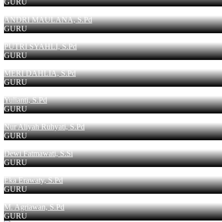
GURU
ANDRI MAULANA, S.Pd
GURU
PUTRI SYAHLI, S.Pd
GURU
MERI DAHLIA, S.Pd
GURU
Yulianti, S.Pd
GURU
Nur Aliyah Ruhyati, S.Pd
GURU
Dewi Fatmawati, S.Si
GURU
Eka Erawaty, S.Pd
GURU
M. Agriawan, S.Pd
GURU