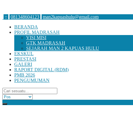
:
:
081348604123
man2kapuashulu@gmail.com
BERANDA
PROFIL MADRASAH
VISI MISI
GTK MADRASAH
SEJARAH MAN 2 KAPUAS HULU
EKSKUL
PRESTASI
GALERI
RAPORT DIGITAL (RDM)
PMB 2026
PENGUMUMAN