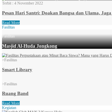
Terbit :
4 November 2022
Pesan Hari Santri: Doakan Bangsa dan Ulama, Jag
Read More
Fasilitas
Fasilitas
Masjid Al-Huda Jongkong
>
Fasilitas
Smart Library
>
Fasilitas
Ruang Band
Read More
Kegiatan