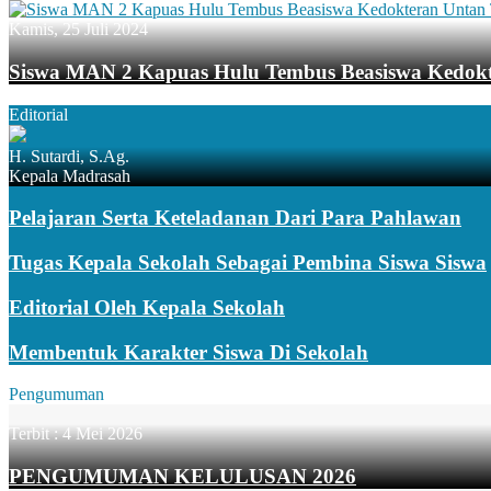
Kamis, 25 Juli 2024
Siswa MAN 2 Kapuas Hulu Tembus Beasiswa Kedok
Editorial
H. Sutardi, S.Ag.
Kepala Madrasah
Pelajaran Serta Keteladanan Dari Para Pahlawan
Tugas Kepala Sekolah Sebagai Pembina Siswa Siswa
Editorial Oleh Kepala Sekolah
Membentuk Karakter Siswa Di Sekolah
Pengumuman
Terbit :
4 Mei 2026
PENGUMUMAN KELULUSAN 2026