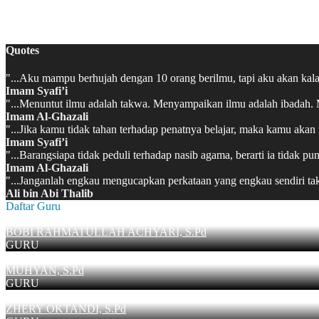
MATSAMA MAN 2 KAPUAS HULU 2022/2023
Quotes
"...Aku mampu berhujah dengan 10 orang berilmu, tapi aku akan kalah 
Imam Syafi’i
"...Menuntut ilmu adalah takwa. Menyampaikan ilmu adalah ibadah. Me
Imam Al-Ghazali
"...Jika kamu tidak tahan terhadap penatnya belajar, maka kamu ak
Imam Syafi’i
"...Barangsiapa tidak peduli terhadap nasib agama, berarti ia tidak 
Imam Al-Ghazali
"...Janganlah engkau mengucapkan perkataan yang engkau sendiri t
Ali bin Abi Thalib
Daftar Guru
BOBI RAHMATULLAH ACHYARI, S.Pd
GURU
MUHYAN, S.Pd
GURU
ZHERY OKTANDI, S.Pd