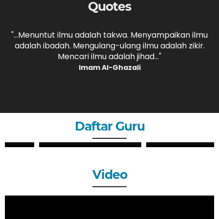
Quotes
ut ilmu adalah takwa. Menyampaikan ilmu
"...Jika ka
adah. Mengulang-ulang ilmu adalah zikir.
belajar, maka
Mencari ilmu adalah jihad..."
Imam Al-Ghazali
Daftar Guru
ANDRI MAULANA, S.Pd
PUTRI SYAHLI, S.Pd
GURU
GURU
Video