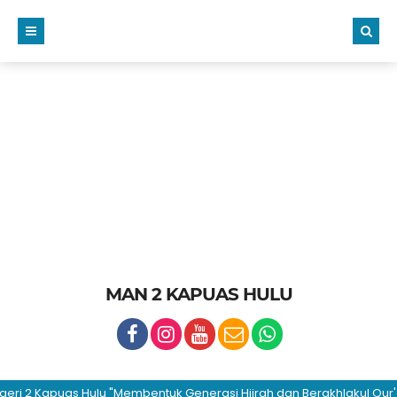
MAN 2 KAPUAS HULU
2 Kapuas Hulu "Membentuk Generasi Hijrah dan Berakhlakul Qur'ani"