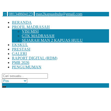
:
:
081348604123
man2kapuashulu@gmail.com
BERANDA
PROFIL MADRASAH
VISI MISI
GTK MADRASAH
SEJARAH MAN 2 KAPUAS HULU
EKSKUL
PRESTASI
GALERI
RAPORT DIGITAL (RDM)
PMB 2026
PENGUMUMAN