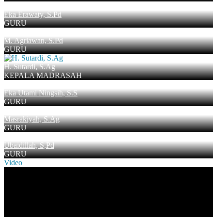
Eka Erawaty, S.Pd
GURU
M. Agriawan, S.Pd
GURU
H. Sutardi, S.Ag
KEPALA MADRASAH
Eka Utami Ningsih, S.S
GURU
Masrakiyah, S.Ag
GURU
Ubaidillah, S,Pd
GURU
Video