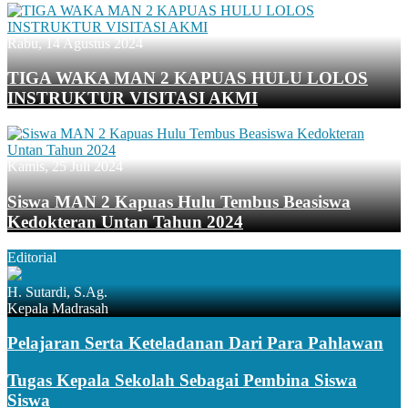
Rabu, 14 Agustus 2024
TIGA WAKA MAN 2 KAPUAS HULU LOLOS
INSTRUKTUR VISITASI AKMI
Kamis, 25 Juli 2024
Siswa MAN 2 Kapuas Hulu Tembus Beasiswa
Kedokteran Untan Tahun 2024
Editorial
H. Sutardi, S.Ag.
Kepala Madrasah
Pelajaran Serta Keteladanan Dari Para Pahlawan
Tugas Kepala Sekolah Sebagai Pembina Siswa
Siswa