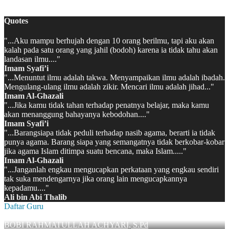
MATSAMA MAN 2 KAPUAS HULU 2022/2023
Quotes
"...Aku mampu berhujah dengan 10 orang berilmu, tapi aku akan
kalah pada satu orang yang jahil (bodoh) karena ia tidak tahu akan
landasan ilmu...."
Imam Syafi’i
"...Menuntut ilmu adalah takwa. Menyampaikan ilmu adalah ibadah.
Mengulang-ulang ilmu adalah zikir. Mencari ilmu adalah jihad..."
Imam Al-Ghazali
"...Jika kamu tidak tahan terhadap penatnya belajar, maka kamu
akan menanggung bahayanya kebodohan...."
Imam Syafi’i
"...Barangsiapa tidak peduli terhadap nasib agama, berarti ia tidak
punya agama. Barang siapa yang semangatnya tidak berkobar-kobar
jika agama Islam ditimpa suatu bencana, maka Islam....."
Imam Al-Ghazali
"...Janganlah engkau mengucapkan perkataan yang engkau sendiri
tak suka mendengarnya jika orang lain mengucapkannya
kepadamu...."
Ali bin Abi Thalib
Daftar Guru
BOBI RAHMATULLAH ACHYARI, S.Pd