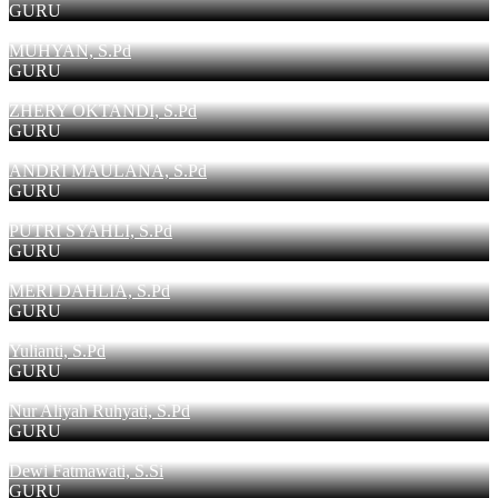
GURU
MUHYAN, S.Pd
GURU
ZHERY OKTANDI, S.Pd
GURU
ANDRI MAULANA, S.Pd
GURU
PUTRI SYAHLI, S.Pd
GURU
MERI DAHLIA, S.Pd
GURU
Yulianti, S.Pd
GURU
Nur Aliyah Ruhyati, S.Pd
GURU
Dewi Fatmawati, S.Si
GURU