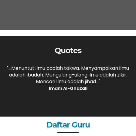
Quotes
,
"...Menuntut ilmu adalah takwa. Menyampaikan ilmu
adalah ibadah. Mengulang-ulang ilmu adalah zikir.
b
."
Mencari ilmu adalah jihad..."
Imam Al-Ghazali
Daftar Guru