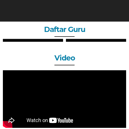
Daftar Guru
ZHERY OKTANDI, S.Pd
ANDRI MAULANA, S.Pd
GURU
GURU
Video