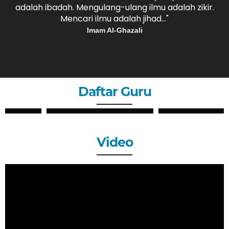
adalah ibadah. Mengulang-ulang ilmu adalah zikir.
b
."
Mencari ilmu adalah jihad..."
Imam Al-Ghazali
Daftar Guru
ZHERY OKTANDI, S.Pd
ANDRI MAULANA, S.Pd
GURU
GURU
Video