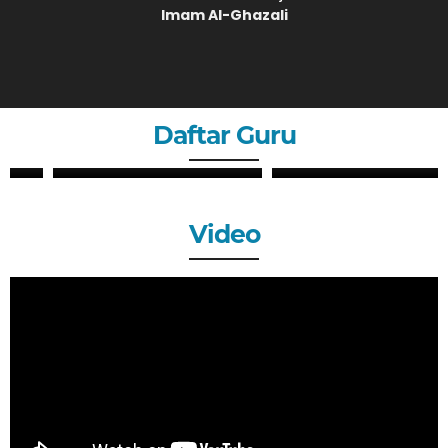
Imam Al-Ghazali
Daftar Guru
ZHERY OKTANDI, S.Pd
ANDRI MAULANA, S.Pd
GURU
GURU
Video