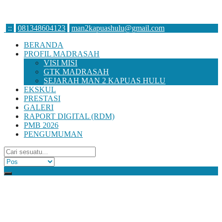
:
:
081348604123
man2kapuashulu@gmail.com
BERANDA
PROFIL MADRASAH
VISI MISI
GTK MADRASAH
SEJARAH MAN 2 KAPUAS HULU
EKSKUL
PRESTASI
GALERI
RAPORT DIGITAL (RDM)
PMB 2026
PENGUMUMAN