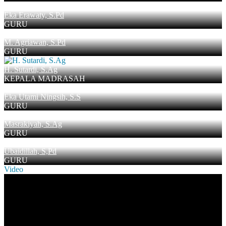
Eka Erawaty, S.Pd
GURU
M. Agriawan, S.Pd
GURU
H. Sutardi, S.Ag
KEPALA MADRASAH
Eka Utami Ningsih, S.S
GURU
Masrakiyah, S.Ag
GURU
Ubaidillah, S,Pd
GURU
Video