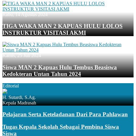
Rabu, 14 Agustus 2024
TIGA WAKA MAN 2 KAPUAS HULU LOLOS
INSTRUKTUR VISITASI AKMI
Kamis, 25 Juli 2024
Siswa MAN 2 Kapuas Hulu Tembus Beasiswa
Kedokteran Untan Tahun 2024
Editorial
H. Sutardi, S.Ag.
Kepala Madrasah
Pelajaran Serta Keteladanan Dari Para Pahlawan
Tugas Kepala Sekolah Sebagai Pembina Siswa
Siswa