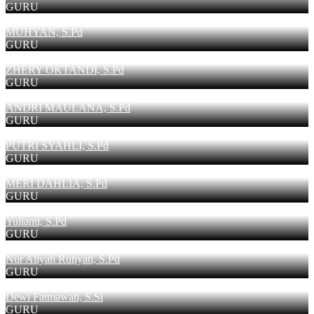
GURU
MUHYAN, S.Pd
GURU
ZHERY OKTANDI, S.Pd
GURU
ANDRI MAULANA, S.Pd
GURU
PUTRI SYAHLI, S.Pd
GURU
MERI DAHLIA, S.Pd
GURU
Yulianti, S.Pd
GURU
Nur Aliyah Ruhyati, S.Pd
GURU
Dewi Fatmawati, S.Si
GURU