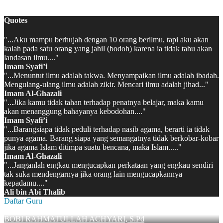
MATSAMA MAN 2 KAPUAS HULU 2022/2023
Quotes
"...Aku mampu berhujah dengan 10 orang berilmu, tapi aku akan
kalah pada satu orang yang jahil (bodoh) karena ia tidak tahu akan
landasan ilmu...."
Imam Syafi’i
"...Menuntut ilmu adalah takwa. Menyampaikan ilmu adalah ibadah.
Mengulang-ulang ilmu adalah zikir. Mencari ilmu adalah jihad..."
Imam Al-Ghazali
"...Jika kamu tidak tahan terhadap penatnya belajar, maka kamu
akan menanggung bahayanya kebodohan...."
Imam Syafi’i
"...Barangsiapa tidak peduli terhadap nasib agama, berarti ia tidak
punya agama. Barang siapa yang semangatnya tidak berkobar-kobar
jika agama Islam ditimpa suatu bencana, maka Islam....."
Imam Al-Ghazali
"...Janganlah engkau mengucapkan perkataan yang engkau sendiri
tak suka mendengarnya jika orang lain mengucapkannya
kepadamu...."
Ali bin Abi Thalib
Daftar Guru
BOBI RAHMATULLAH ACHYARI, S.Pd