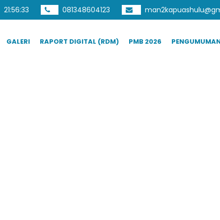
21
:
56
:
34
081348604123
man2kapuashulu@gm
GALERI
RAPORT DIGITAL (RDM)
PMB 2026
PENGUMUMA