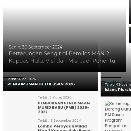
Senin, 30 September 2024
Pertarungan Sengit di Pemilos MAN 2
Kapuas Hulu: Visi dan Misi Jadi Penentu
Terbit :
4 Mei 2026
Pengumuman
Berita 
PENGUMUMAN KELULUSAN 2026
Terbit :
4 Novemb
Islam, Plura
Terbit :
3 Maret 2026
PEMBUKAAN PENERIMAAN
MURID BARU (PMB) 2026-
2027
Terbit :
19 September 2024
Lomba Perayaan Milad
Man 2 Kapuas Hulu Resmi