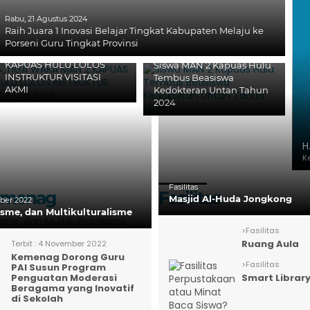
Rabu, 21 Agustus 2024
Raih Juara 1 Inovasi Belajar Tingkat Kabupaten Melaju ke
Rabu, 14 Agustus 2024
Porseni Guru Tingkat Provinsi
TIGA WAKA MAN 2
Kamis, 25 Juli 2024
KAPUAS HULU LOLOS
Siswa MAN 2 Kapuas Hulu
INSTRUKTUR VISITASI
Tembus Beasiswa
AKMI
Kedokteran Untan Tahun
2024
H
K
Fasilitas
Kemenag
Fasilitas
Masjid Al-Huda Jongkong
er 2022
lisme, dan Multikulturalisme
>
Fasilitas
Ruang Aula
Terbit :
4 November 2022
Kemenag Dorong Guru
>
Fasilitas
PAI Susun Program
Penguatan Moderasi
Smart Librar
Beragama yang Inovatif
di Sekolah