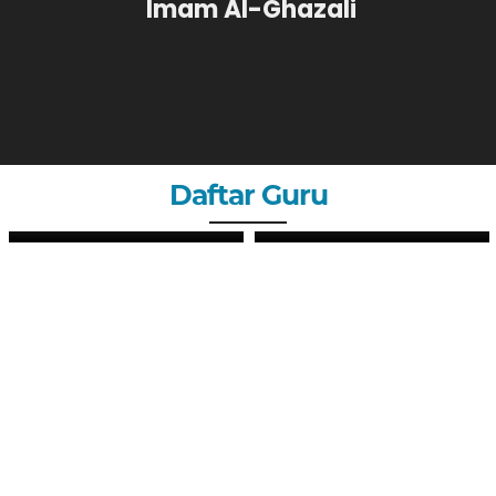
Imam Al-Ghazali
Daftar Guru
Pd
PUTRI SYAHLI, S.Pd
GURU