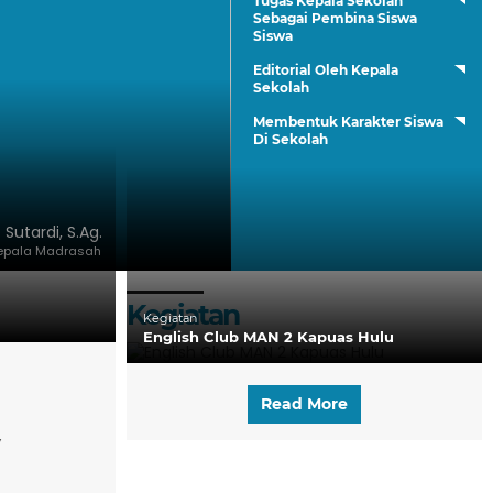
Tugas Kepala Sekolah
Sebagai Pembina Siswa
Siswa
Editorial Oleh Kepala
Sekolah
Membentuk Karakter Siswa
Di Sekolah
. Sutardi, S.Ag.
epala Madrasah
Kegiatan
Kegiatan
English Club MAN 2 Kapuas Hulu
Read More
y