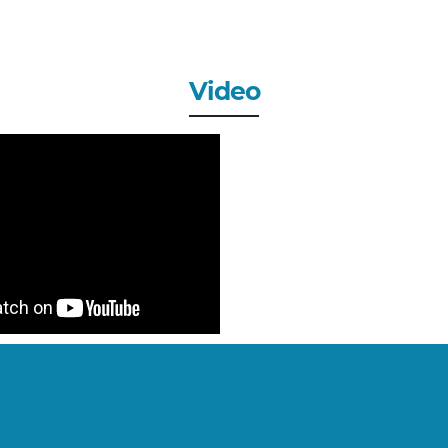
MERI DAHLIA, S.Pd
GURU
Video