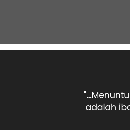
0 orang berilmu,
"...Menunt
rang yang jahil
adalah iba
landasan ilmu...."