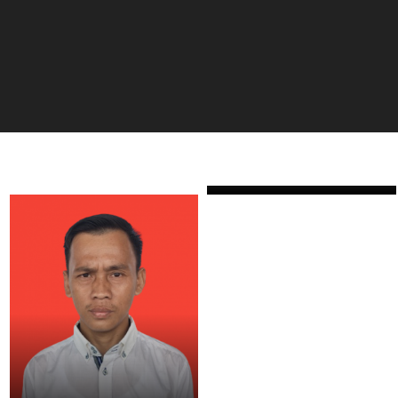
ZHERY OKTANDI, S.Pd
ANDRI MAULANA, S.
GURU
GURU