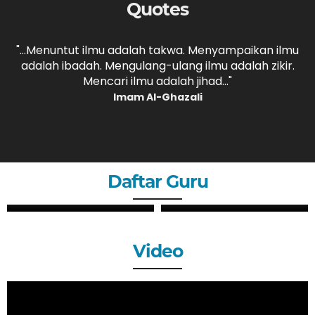
Quotes
,
"...Menuntut ilmu adalah takwa. Menyampaikan ilmu
adalah ibadah. Mengulang-ulang ilmu adalah zikir.
b
."
Mencari ilmu adalah jihad..."
Imam Al-Ghazali
Daftar Guru
ZHERY OKTANDI, S.Pd
ANDRI MAULANA, S.Pd
GURU
GURU
Video