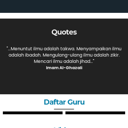
Quotes
,
"...Menuntut ilmu adalah takwa. Menyampaikan ilmu
adalah ibadah. Mengulang-ulang ilmu adalah zikir.
b
."
Mencari ilmu adalah jihad..."
Imam Al-Ghazali
Daftar Guru
ZHERY OKTANDI, S.Pd
ANDRI MAULANA, S.Pd
GURU
GURU