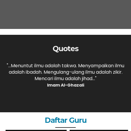
Quotes
,
"...Menuntut ilmu adalah takwa. Menyampaikan ilmu
adalah ibadah. Mengulang-ulang ilmu adalah zikir.
b
."
Mencari ilmu adalah jihad..."
Imam Al-Ghazali
Daftar Guru
ZHERY OKTANDI, S.Pd
ANDRI MAULANA, S.Pd
GURU
GURU