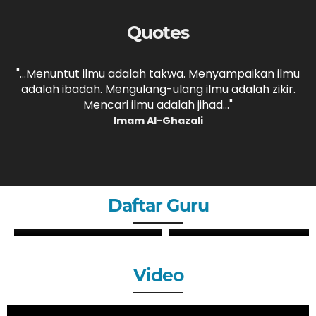
Quotes
,
"...Menuntut ilmu adalah takwa. Menyampaikan ilmu
adalah ibadah. Mengulang-ulang ilmu adalah zikir.
b
."
Mencari ilmu adalah jihad..."
Imam Al-Ghazali
Daftar Guru
ZHERY OKTANDI, S.Pd
ANDRI MAULANA, S.Pd
GURU
GURU
Video