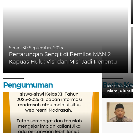
Senin, 30 September 2024
Pertarungan Sengit di Pemilos MAN 2
Kapuas Hulu: Visi dan Misi Jadi Penentu
Pengumuman
Berita 
Terbit :
4 Novemb
Islam, Plura