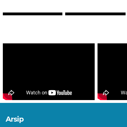
ZHERY OKTANDI, S.Pd
ANDRI MAULANA, S.Pd
GURU
GURU
Arsip