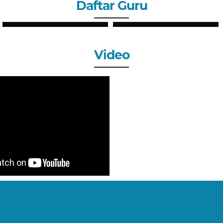
Daftar Guru
PUTRI SYAHLI, S.Pd
MERI DAHLIA, S.Pd
GURU
GURU
Video