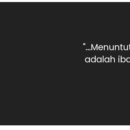
0 orang berilmu,
"...Menunt
rang yang jahil
adalah iba
landasan ilmu...."