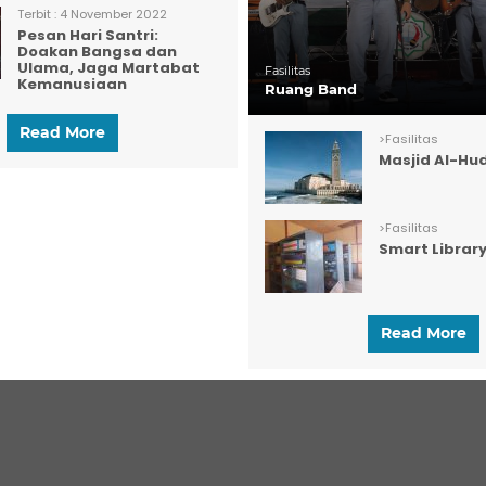
Terbit :
4 November 2022
Pesan Hari Santri:
Doakan Bangsa dan
Ulama, Jaga Martabat
Fasilitas
Kemanusiaan
Ruang Band
Read More
>
Fasilitas
Masjid Al-Hu
>
Fasilitas
Smart Librar
Read More