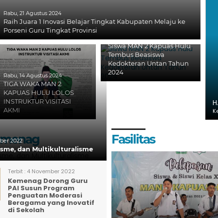
Rabu, 21 Agustus 2024
Raih Juara 1 Inovasi Belajar Tingkat Kabupaten Melaju ke
Porseni Guru Tingkat Provinsi
Kamis, 25 Juli 2024
Siswa MAN 2 Kapuas Hulu
Tembus Beasiswa
Kedokteran Untan Tahun
2024
Rabu, 14 Agustus 2024
TIGA WAKA MAN 2
KAPUAS HULU LOLOS
INSTRUKTUR VISITASI
H
AKMI
K
Kemenag
Fasilitas
er 2022
lisme, dan Multikulturalisme
Terbit :
4 November 2022
Kemenag Dorong Guru
PAI Susun Program
Penguatan Moderasi
Beragama yang Inovatif
di Sekolah