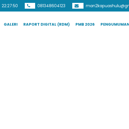
22
:
27
:
51
081348604123
man2kapuashulu@gm
GALERI
RAPORT DIGITAL (RDM)
PMB 2026
PENGUMUMA