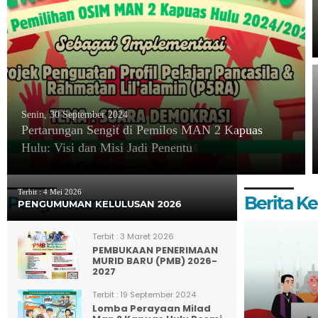
Senin, 30 September 2024
Pertarungan Sengit di Pemilos MAN 2 Kapuas
Hulu: Visi dan Misi Jadi Penentu
Terbit :
4 Mei 2026
Pengumuman
Berita 
PENGUMUMAN KELULUSAN 2026
Terbit :
3 Maret 2026
PEMBUKAAN PENERIMAAN
MURID BARU (PMB) 2026-
2027
Terbit :
19 September 2024
Lomba Perayaan Milad