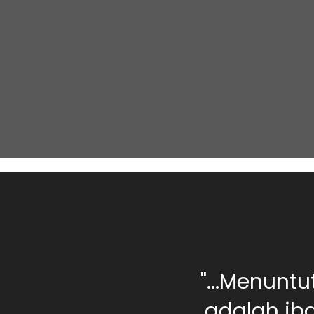
0 orang berilmu,
"...Menunt
rang yang jahil
adalah iba