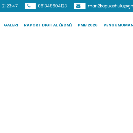
21
:
23
:
48
081348604123
man2kapuashulu@gm
GALERI
RAPORT DIGITAL (RDM)
PMB 2026
PENGUMUMA