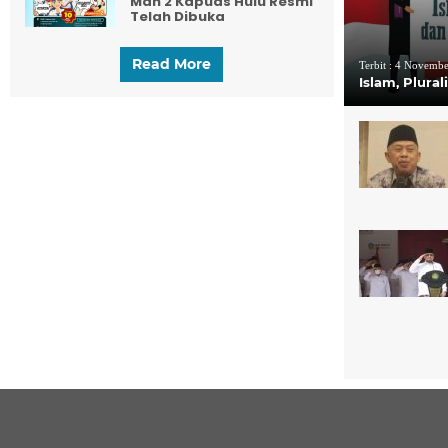
Man 2 Kapuas Hulu Resmi
Telah Dibuka
Read More
Terbit :
4 Novembe
Islam, Plura