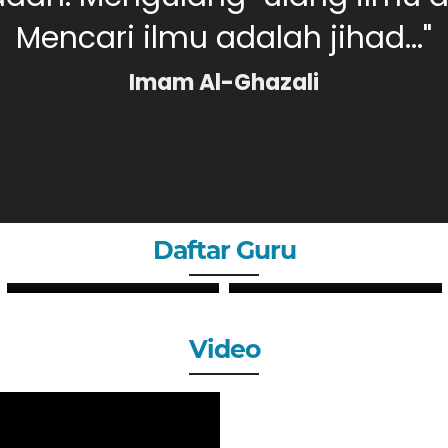
Mencari ilmu adalah jihad..."
Imam Al-Ghazali
Daftar Guru
PUTRI SYAHLI, S.Pd
MERI DAHLIA, S.Pd
GURU
GURU
Video