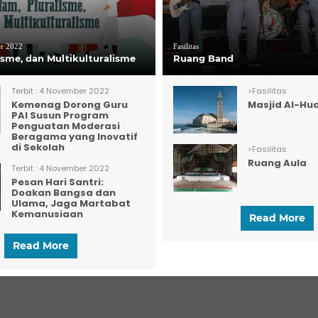
r 2022
Fasilitas
lisme, dan Multikulturalisme
Ruang Band
Terbit :
4 November 2022
>
Fasilitas
Kemenag Dorong Guru
Masjid Al-Hu
PAI Susun Program
Penguatan Moderasi
Beragama yang Inovatif
di Sekolah
>
Fasilitas
Ruang Aula
Terbit :
4 November 2022
Pesan Hari Santri:
Doakan Bangsa dan
Ulama, Jaga Martabat
Kemanusiaan
Read More
Read More