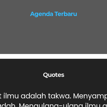
Agenda Terbaru
Quotes
ut ilmu adalah takwa. Menyam
dah. Mengulang-ulang ilmu ad