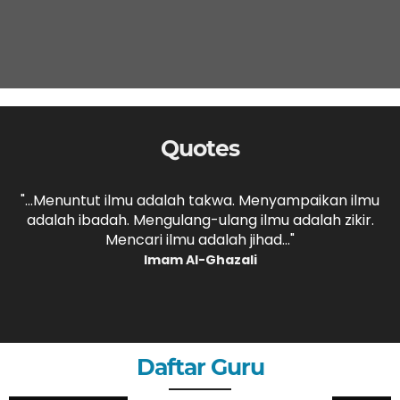
Quotes
,
"...Menuntut ilmu adalah takwa. Menyampaikan ilmu
adalah ibadah. Mengulang-ulang ilmu adalah zikir.
b
."
Mencari ilmu adalah jihad..."
Imam Al-Ghazali
Daftar Guru
ANDRI MAULANA, S.P
GURU