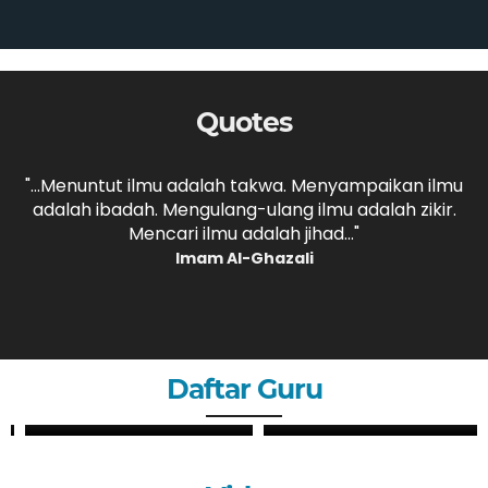
Quotes
,
"...Menuntut ilmu adalah takwa. Menyampaikan ilmu
adalah ibadah. Mengulang-ulang ilmu adalah zikir.
b
."
Mencari ilmu adalah jihad..."
Imam Al-Ghazali
Daftar Guru
ZHERY OKTANDI, S.Pd
ANDRI MAULANA, S.Pd
GURU
GURU