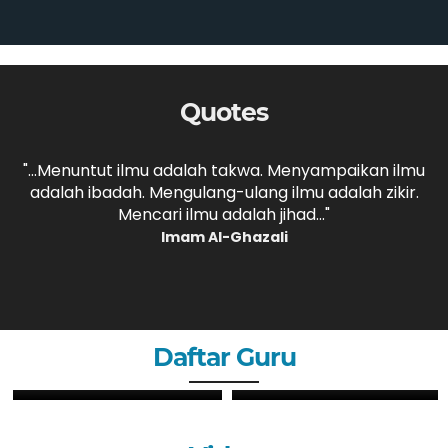
Quotes
,
"...Menuntut ilmu adalah takwa. Menyampaikan ilmu
adalah ibadah. Mengulang-ulang ilmu adalah zikir.
b
."
Mencari ilmu adalah jihad..."
Imam Al-Ghazali
Daftar Guru
ZHERY OKTANDI, S.Pd
ANDRI MAULANA, S.Pd
GURU
GURU