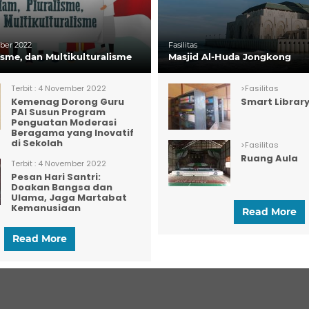
er 2022
Fasilitas
lisme, dan Multikulturalisme
Masjid Al-Huda Jongkong
Terbit :
4 November 2022
>
Fasilitas
Kemenag Dorong Guru
Smart Librar
PAI Susun Program
Penguatan Moderasi
Beragama yang Inovatif
di Sekolah
>
Fasilitas
Ruang Aula
Terbit :
4 November 2022
Pesan Hari Santri:
Doakan Bangsa dan
Ulama, Jaga Martabat
Kemanusiaan
Read More
Read More