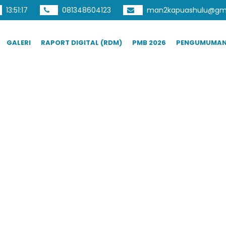
13
:
51
:
18
081348604123
man2kapuashulu@gm
GALERI
RAPORT DIGITAL (RDM)
PMB 2026
PENGUMUMA