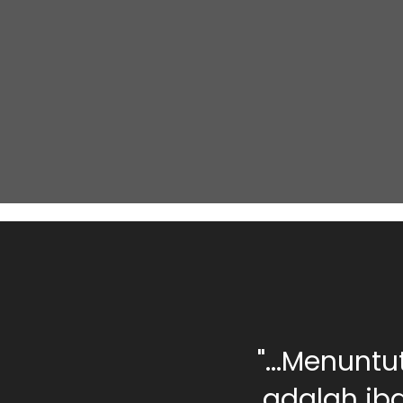
0 orang berilmu,
"...Menunt
rang yang jahil
adalah iba