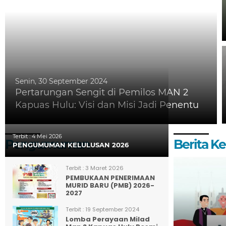
Senin, 30 September 2024
Pertarungan Sengit di Pemilos MAN 2
Kapuas Hulu: Visi dan Misi Jadi Penentu
Terbit :
4 Mei 2026
Pengumuman
Berita 
PENGUMUMAN KELULUSAN 2026
Terbit :
3 Maret 2026
PEMBUKAAN PENERIMAAN
MURID BARU (PMB) 2026-
2027
Terbit :
19 September 2024
Lomba Perayaan Milad