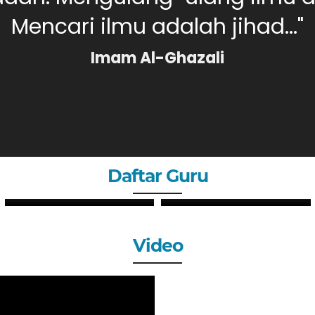
Mencari ilmu adalah jihad..."
Imam Al-Ghazali
Daftar Guru
PUTRI SYAHLI, S.Pd
MERI DAHLIA, S.Pd
GURU
GURU
Video