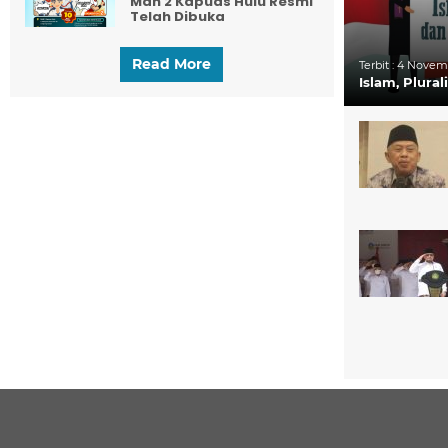
Man 2 Kapuas Hulu Resmi
Telah Dibuka
Read More
Terbit :
4 Novemb
Islam, Plura