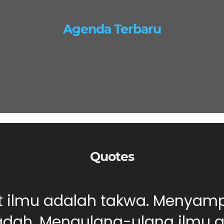
Agenda Terbaru
Quotes
ut ilmu adalah takwa. Menyam
dah. Mengulang-ulang ilmu ad