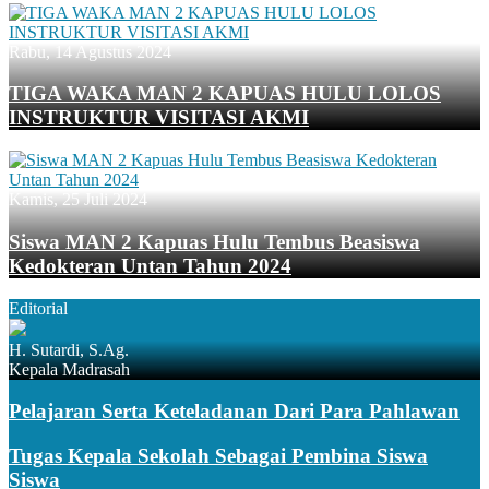
Rabu, 14 Agustus 2024
TIGA WAKA MAN 2 KAPUAS HULU LOLOS
INSTRUKTUR VISITASI AKMI
Kamis, 25 Juli 2024
Siswa MAN 2 Kapuas Hulu Tembus Beasiswa
Kedokteran Untan Tahun 2024
Editorial
H. Sutardi, S.Ag.
Kepala Madrasah
Pelajaran Serta Keteladanan Dari Para Pahlawan
Tugas Kepala Sekolah Sebagai Pembina Siswa
Siswa