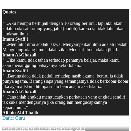
MATSAMA MAN 2 KAPUAS HULU 2022/2023
Quotes
"...Aku mampu berhujah dengan 10 orang berilmu, tapi aku akan
kalah pada satu orang yang jahil (bodoh) karena ia tidak tahu akan
landasan ilmu...."
Imam Syafi’i
"...Menuntut ilmu adalah takwa. Menyampaikan ilmu adalah ibadah.
Mengulang-ulang ilmu adalah zikir. Mencari ilmu adalah jihad..."
Imam Al-Ghazali
"...Jika kamu tidak tahan terhadap penatnya belajar, maka kamu
akan menanggung bahayanya kebodohan...."
Imam Syafi’i
"...Barangsiapa tidak peduli terhadap nasib agama, berarti ia tidak
punya agama. Barang siapa yang semangatnya tidak berkobar-kobar
jika agama Islam ditimpa suatu bencana, maka Islam....."
Imam Al-Ghazali
"...Janganlah engkau mengucapkan perkataan yang engkau sendiri
tak suka mendengarnya jika orang lain mengucapkannya
kepadamu...."
Ali bin Abi Thalib
Daftar Guru
BOBI RAHMATULLAH ACHYARI, S.Pd