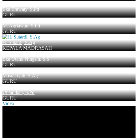
Eka Erawaty, S.Pd
GURU
M. Agriawan, S.Pd
GURU
H. Sutardi, S.Ag
KEPALA MADRASAH
Eka Utami Ningsih, S.S
GURU
Masrakiyah, S.Ag
GURU
Ubaidillah, S,Pd
GURU
Video