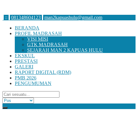
:
:
081348604123
man2kapuashulu@gmail.com
BERANDA
PROFIL MADRASAH
VISI MISI
GTK MADRASAH
SEJARAH MAN 2 KAPUAS HULU
EKSKUL
PRESTASI
GALERI
RAPORT DIGITAL (RDM)
PMB 2026
PENGUMUMAN