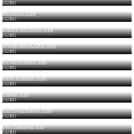
GURU
MUHYAN, S.Pd
GURU
ZHERY OKTANDI, S.Pd
GURU
ANDRI MAULANA, S.Pd
GURU
PUTRI SYAHLI, S.Pd
GURU
MERI DAHLIA, S.Pd
GURU
Yulianti, S.Pd
GURU
Nur Aliyah Ruhyati, S.Pd
GURU
Dewi Fatmawati, S.Si
GURU