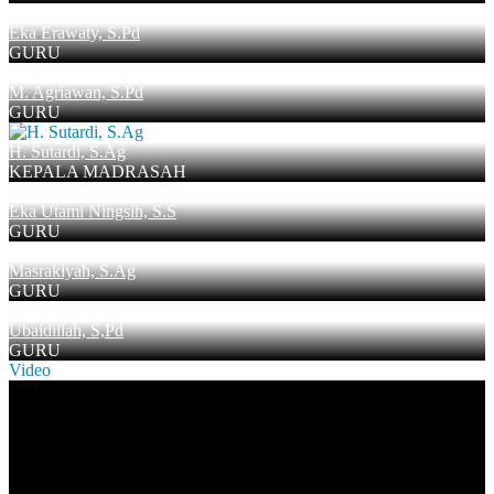
Eka Erawaty, S.Pd
GURU
M. Agriawan, S.Pd
GURU
H. Sutardi, S.Ag
KEPALA MADRASAH
Eka Utami Ningsih, S.S
GURU
Masrakiyah, S.Ag
GURU
Ubaidillah, S,Pd
GURU
Video