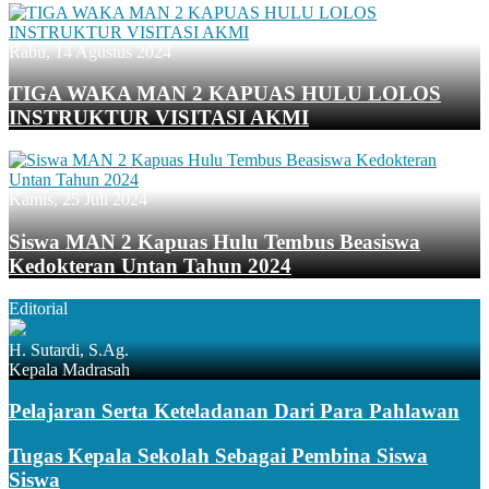
Rabu, 14 Agustus 2024
TIGA WAKA MAN 2 KAPUAS HULU LOLOS
INSTRUKTUR VISITASI AKMI
Kamis, 25 Juli 2024
Siswa MAN 2 Kapuas Hulu Tembus Beasiswa
Kedokteran Untan Tahun 2024
Editorial
H. Sutardi, S.Ag.
Kepala Madrasah
Pelajaran Serta Keteladanan Dari Para Pahlawan
Tugas Kepala Sekolah Sebagai Pembina Siswa
Siswa