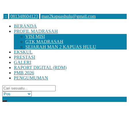
:
:
081348604123
man2kapuashulu@gmail.com
BERANDA
PROFIL MADRASAH
VISI MISI
GTK MADRASAH
SEJARAH MAN 2 KAPUAS HULU
EKSKUL
PRESTASI
GALERI
RAPORT DIGITAL (RDM)
PMB 2026
PENGUMUMAN