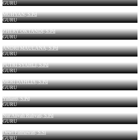
GURU
MUHYAN, S.Pd
GURU
ZHERY OKTANDI, S.Pd
GURU
ANDRI MAULANA, S.Pd
GURU
PUTRI SYAHLI, S.Pd
GURU
MERI DAHLIA, S.Pd
GURU
Yulianti, S.Pd
GURU
Nur Aliyah Ruhyati, S.Pd
GURU
Dewi Fatmawati, S.Si
GURU