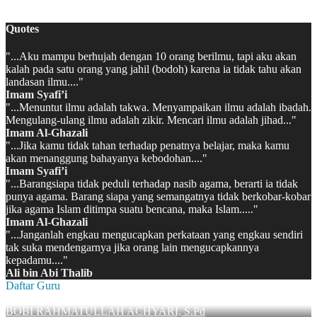
MATSAMA MAN 2 KAPUAS HULU 2022/2023
Quotes
"...Aku mampu berhujah dengan 10 orang berilmu, tapi aku akan
kalah pada satu orang yang jahil (bodoh) karena ia tidak tahu akan
landasan ilmu...."
Imam Syafi’i
"...Menuntut ilmu adalah takwa. Menyampaikan ilmu adalah ibadah.
Mengulang-ulang ilmu adalah zikir. Mencari ilmu adalah jihad..."
Imam Al-Ghazali
"...Jika kamu tidak tahan terhadap penatnya belajar, maka kamu
akan menanggung bahayanya kebodohan...."
Imam Syafi’i
"...Barangsiapa tidak peduli terhadap nasib agama, berarti ia tidak
punya agama. Barang siapa yang semangatnya tidak berkobar-kobar
jika agama Islam ditimpa suatu bencana, maka Islam....."
Imam Al-Ghazali
"...Janganlah engkau mengucapkan perkataan yang engkau sendiri
tak suka mendengarnya jika orang lain mengucapkannya
kepadamu...."
Ali bin Abi Thalib
Daftar Guru
BOBI RAHMATULLAH ACHYARI, S.Pd