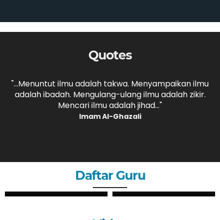
Quotes
,
"...Menuntut ilmu adalah takwa. Menyampaikan ilmu
adalah ibadah. Mengulang-ulang ilmu adalah zikir.
b
."
Mencari ilmu adalah jihad..."
Imam Al-Ghazali
Daftar Guru
ZHERY OKTANDI, S.Pd
ANDRI MAULANA, S.Pd
GURU
GURU