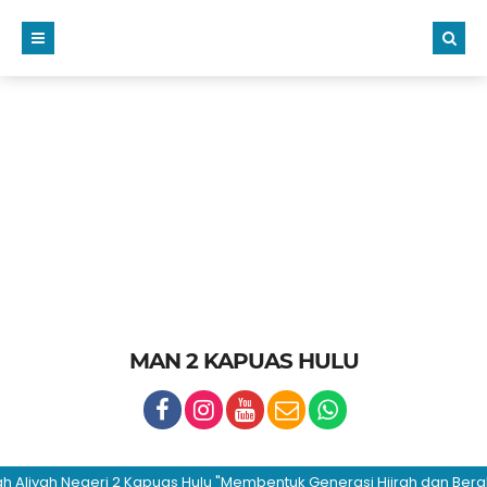
MAN 2 KAPUAS HULU
yah Negeri 2 Kapuas Hulu "Membentuk Generasi Hijrah dan Berakhlaku