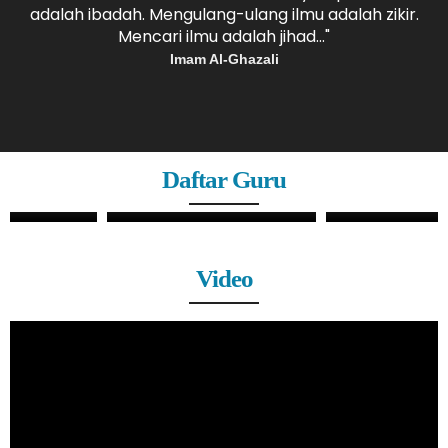
adalah ibadah. Mengulang-ulang ilmu adalah zikir.
b
."
Mencari ilmu adalah jihad..."
Imam Al-Ghazali
Daftar Guru
ZHERY OKTANDI, S.Pd
ANDRI MAULANA, S.Pd
GURU
GURU
Video