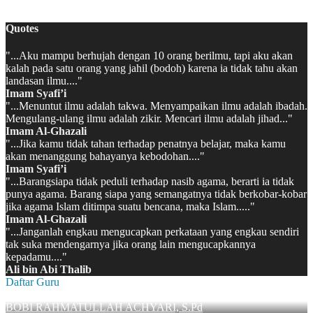
MATSAMA MAN 2 KAPUAS HULU 2022/2023
Quotes
"...Aku mampu berhujah dengan 10 orang berilmu, tapi aku akan
kalah pada satu orang yang jahil (bodoh) karena ia tidak tahu akan
landasan ilmu...."
Imam Syafi’i
"...Menuntut ilmu adalah takwa. Menyampaikan ilmu adalah ibadah.
Mengulang-ulang ilmu adalah zikir. Mencari ilmu adalah jihad..."
Imam Al-Ghazali
"...Jika kamu tidak tahan terhadap penatnya belajar, maka kamu
akan menanggung bahayanya kebodohan...."
Imam Syafi’i
"...Barangsiapa tidak peduli terhadap nasib agama, berarti ia tidak
punya agama. Barang siapa yang semangatnya tidak berkobar-kobar
jika agama Islam ditimpa suatu bencana, maka Islam....."
Imam Al-Ghazali
"...Janganlah engkau mengucapkan perkataan yang engkau sendiri
tak suka mendengarnya jika orang lain mengucapkannya
kepadamu...."
Ali bin Abi Thalib
Daftar Guru
BOBI RAHMATULLAH ACHYARI, S.Pd