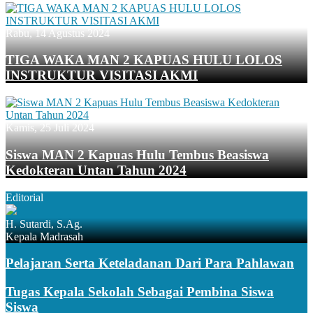
Rabu, 14 Agustus 2024
TIGA WAKA MAN 2 KAPUAS HULU LOLOS
INSTRUKTUR VISITASI AKMI
Kamis, 25 Juli 2024
Siswa MAN 2 Kapuas Hulu Tembus Beasiswa
Kedokteran Untan Tahun 2024
Editorial
H. Sutardi, S.Ag.
Kepala Madrasah
Pelajaran Serta Keteladanan Dari Para Pahlawan
Tugas Kepala Sekolah Sebagai Pembina Siswa
Siswa