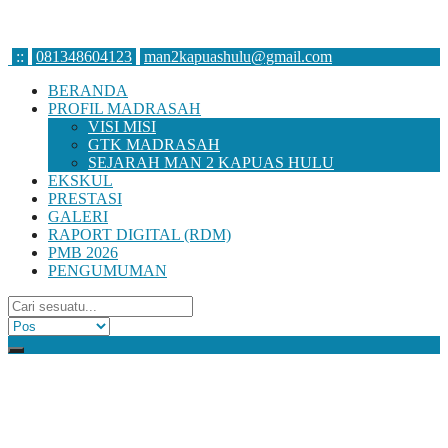
:
:
081348604123
man2kapuashulu@gmail.com
BERANDA
PROFIL MADRASAH
VISI MISI
GTK MADRASAH
SEJARAH MAN 2 KAPUAS HULU
EKSKUL
PRESTASI
GALERI
RAPORT DIGITAL (RDM)
PMB 2026
PENGUMUMAN