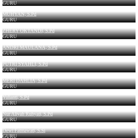
GURU
MUHYAN, S.Pd
GURU
ZHERY OKTANDI, S.Pd
GURU
ANDRI MAULANA, S.Pd
GURU
PUTRI SYAHLI, S.Pd
GURU
MERI DAHLIA, S.Pd
GURU
Yulianti, S.Pd
GURU
Nur Aliyah Ruhyati, S.Pd
GURU
Dewi Fatmawati, S.Si
GURU