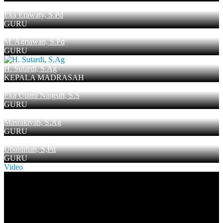
Eka Erawaty, S.Pd
GURU
M. Agriawan, S.Pd
GURU
H. Sutardi, S.Ag
KEPALA MADRASAH
Eka Utami Ningsih, S.S
GURU
Masrakiyah, S.Ag
GURU
Ubaidillah, S,Pd
GURU
Video