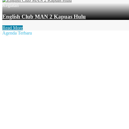
Kegiatan
English Club MAN 2 Kapuas Hulu
Read More
Agenda Terbaru
Terbit :
30 Juli 2022
Pertandingan MAN 2 Jongkong vs SMA 2 Temenang, 28 Juli 20
Terbit :
30 Juli 2022
Kegiatan Penjaringan Kesehatan oleh Puskesmas Kec. Jongkong,
Terbit :
30 Juli 2022
Ramah Tamah dengan Orang Tua/Wali Murid Kelas X MAN 2 Ka
Terbit :
23 Juli 2022