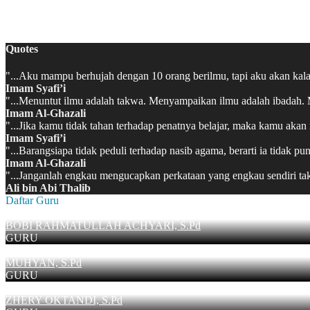
MATSAMA MAN 2 KAPUAS HULU 2022/2023
Quotes
"...Aku mampu berhujah dengan 10 orang berilmu, tapi aku akan kalah 
Imam Syafi’i
"...Menuntut ilmu adalah takwa. Menyampaikan ilmu adalah ibadah. Me
Imam Al-Ghazali
"...Jika kamu tidak tahan terhadap penatnya belajar, maka kamu ak
Imam Syafi’i
"...Barangsiapa tidak peduli terhadap nasib agama, berarti ia tidak 
Imam Al-Ghazali
"...Janganlah engkau mengucapkan perkataan yang engkau sendiri t
Ali bin Abi Thalib
Daftar Guru
BOBI RAHMATULLAH ACHYARI, S.Pd
GURU
MUHYAN, S.Pd
GURU
ZHERY OKTANDI, S.Pd