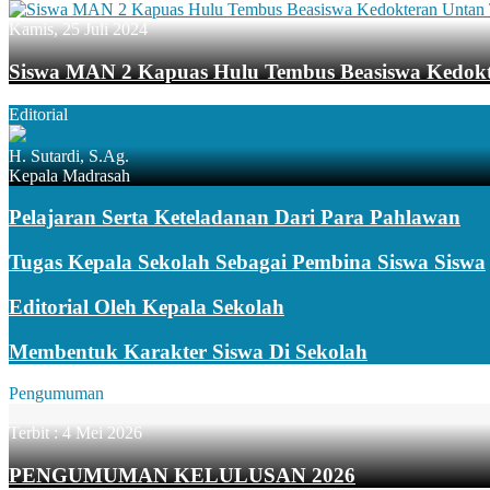
Kamis, 25 Juli 2024
Siswa MAN 2 Kapuas Hulu Tembus Beasiswa Kedok
Editorial
H. Sutardi, S.Ag.
Kepala Madrasah
Pelajaran Serta Keteladanan Dari Para Pahlawan
Tugas Kepala Sekolah Sebagai Pembina Siswa Siswa
Editorial Oleh Kepala Sekolah
Membentuk Karakter Siswa Di Sekolah
Pengumuman
Terbit :
4 Mei 2026
PENGUMUMAN KELULUSAN 2026