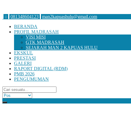
:
:
081348604123
man2kapuashulu@gmail.com
BERANDA
PROFIL MADRASAH
VISI MISI
GTK MADRASAH
SEJARAH MAN 2 KAPUAS HULU
EKSKUL
PRESTASI
GALERI
RAPORT DIGITAL (RDM)
PMB 2026
PENGUMUMAN