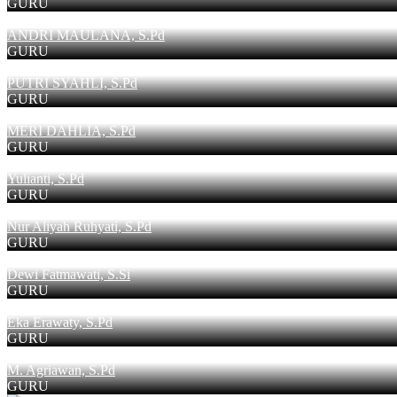
GURU
ANDRI MAULANA, S.Pd
GURU
PUTRI SYAHLI, S.Pd
GURU
MERI DAHLIA, S.Pd
GURU
Yulianti, S.Pd
GURU
Nur Aliyah Ruhyati, S.Pd
GURU
Dewi Fatmawati, S.Si
GURU
Eka Erawaty, S.Pd
GURU
M. Agriawan, S.Pd
GURU